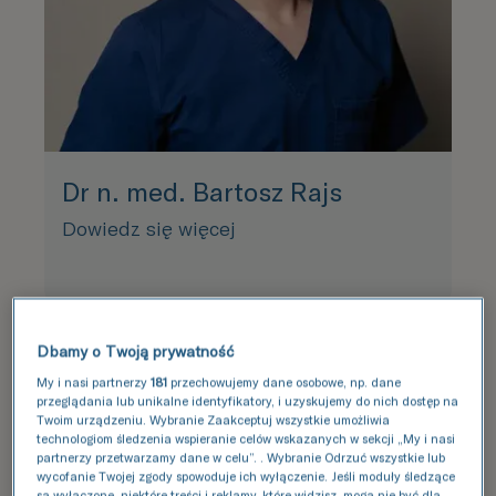
Dr n. med. Bartosz Rajs
Dowiedz się więcej
Dbamy o Twoją prywatność
My i nasi partnerzy
181
przechowujemy dane osobowe, np. dane
przeglądania lub unikalne identyfikatory, i uzyskujemy do nich dostęp na
Twoim urządzeniu. Wybranie Zaakceptuj wszystkie umożliwia
technologiom śledzenia wspieranie celów wskazanych w sekcji „My i nasi
partnerzy przetwarzamy dane w celu”. . Wybranie Odrzuć wszystkie lub
wycofanie Twojej zgody spowoduje ich wyłączenie. Jeśli moduły śledzące
są wyłączone, niektóre treści i reklamy, które widzisz, mogą nie być dla