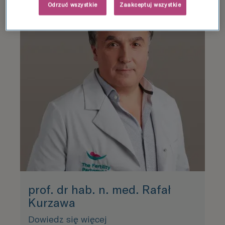
Odrzuć wszystkie
Zaakceptuj wszystkie
prof. dr hab. n. med. Rafał
Kurzawa
Dowiedz się więcej