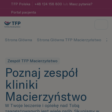
TFP
Polska
+48 124 158 800
lub
Masz pytania?
Portal pacjenta
Strona Główna
Strona Główna TFP Macierzyństwo
Ze
Zespół TFP Macierzyństwo
Poznaj zespół
kliniki
Macierzyństwo
W Twoje leczenie i opiekę nad Tobą
zaangażowanych jest wiele osób. Skupiamy w