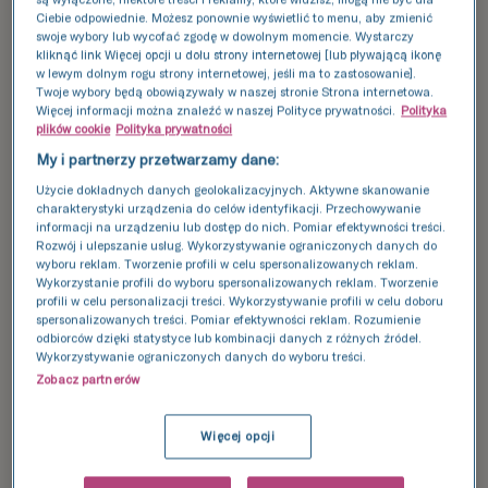
Ciebie odpowiednie. Możesz ponownie wyświetlić to menu, aby zmienić
swoje wybory lub wycofać zgodę w dowolnym momencie. Wystarczy
kliknąć link Więcej opcji u dołu strony internetowej [lub pływającą ikonę
w lewym dolnym rogu strony internetowej, jeśli ma to zastosowanie].
Twoje wybory będą obowiązywały w naszej stronie Strona internetowa.
Więcej informacji można znaleźć w naszej Polityce prywatności.
Polityka
plików cookie
Polityka prywatności
My i partnerzy przetwarzamy dane:
Użycie dokładnych danych geolokalizacyjnych. Aktywne skanowanie
charakterystyki urządzenia do celów identyfikacji. Przechowywanie
informacji na urządzeniu lub dostęp do nich. Pomiar efektywności treści.
Rozwój i ulepszanie usług. Wykorzystywanie ograniczonych danych do
wyboru reklam. Tworzenie profili w celu spersonalizowanych reklam.
Dr n. med. Katarzyna Olszak-
Wykorzystanie profili do wyboru spersonalizowanych reklam. Tworzenie
profili w celu personalizacji treści. Wykorzystywanie profili w celu doboru
Wąsik
spersonalizowanych treści. Pomiar efektywności reklam. Rozumienie
odbiorców dzięki statystyce lub kombinacji danych z różnych źródeł.
Dowiedz się więcej
Wykorzystywanie ograniczonych danych do wyboru treści.
Zobacz partnerów
Więcej opcji