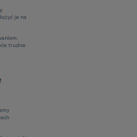
ty
łożyć je na
waniem.
kle trudne
e
jamy
iach