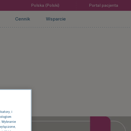
Polska (Polski)
Portal pacjenta
Cennik
Wsparcie
atory, i
nologiom
 . Wybranie
 wyłączone,