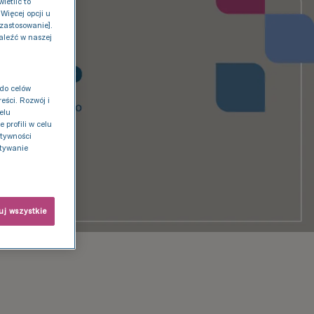
ietlić to
Więcej opcji u
 zastosowanie].
aleźć w naszej
do celów
eści. Rozwój i
elu
profili w celu
ktywności
stywanie
j wszystkie