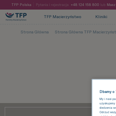
TFP
Polska
Pytania i rejestracja
+48 124 158 800
lub
Masz 
TFP Macierzyństwo
Kliniki
Strona Główna
Strona Główna TFP Macierzyńs
Dbamy o 
My i nasi p
uzyskujemy 
śledzenia w
Odrzuć wszy