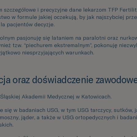
 szczegółowe i precyzyjne dane lekarzom
TFP Fertili
stwo
w formule jakiej oczekują, by jak najszybciej prze
la pacjentów decyzje.
olnym pasjonuję się lataniem na paralotni oraz nurko
nież tzw. “piechurem ekstremalnym”, pokonuję niezwy
yjątkowo niesprzyjających warunkach.
ja oraz doświadczenie zawodow
Śląskiej Akademii Medycznej w Katowicach.
je się w badaniach USG, w tym USG tarczycy, sutków, 
 moszny, jąder, a także w USG ortopedycznych i badan
kich.