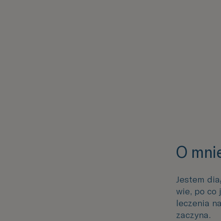
O mni
Jestem dia
wie, po co
leczenia n
zaczyna.