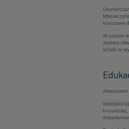
Dostarczam
Macierzyń
kluczowe d
W czasie w
Jestem rów
szlaki w w
Edukac
Absolwent 
Specjalizu
brzusznej,
dopplerows