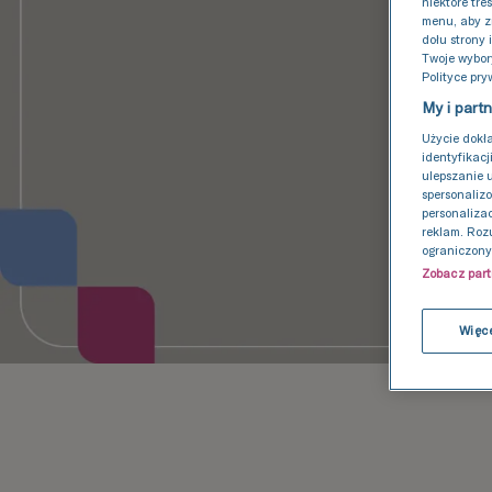
niektóre tre
menu, aby z
dołu strony 
Twoje wybor
Polityce pry
My i part
Użycie dokł
identyfikacj
ulepszanie 
spersonalizo
personalizac
reklam. Roz
ograniczony
Zobacz par
Więce