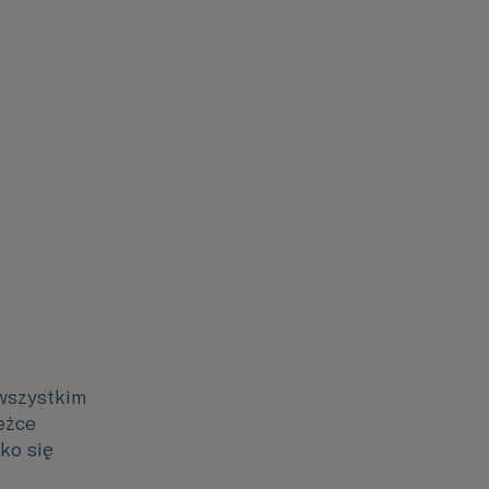
 wszystkim
eżce
ko się