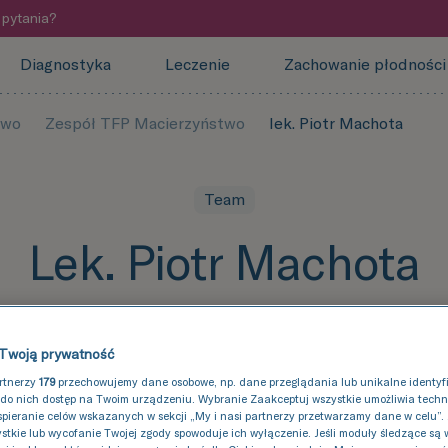
pytania?
Diagnostyka
Leczenie
Zachowanie płodności
two
Zespół TFP Macierzyństwo
lek. Piotr Machota
Team
Lek. Piotr Machota
Radiolog
Twoją prywatność
artnerzy
179
przechowujemy dane osobowe, np. dane przeglądania lub unikalne identyfik
do nich dostęp na Twoim urządzeniu. Wybranie Zaakceptuj wszystkie umożliwia tech
spieranie celów wskazanych w sekcji „My i nasi partnerzy przetwarzamy dane w celu”.
stkie lub wycofanie Twojej zgody spowoduje ich wyłączenie. Jeśli moduły śledzące są