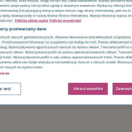
ści i reklamy, które widzisz, mogą nie być dla Ciebie odpowiednie. Możesz ponownie wyśw
mienić swoje wybory lub wycofać zgodę w dowolnym momencie. Wystarczy kliknąć link 
internetowej [lub pływającą ikonę w lewym dolnym rogu strony internetowej, jeśli ma to
y będą obowiązywały w naszej stronie Strona internetowa. Więcej informacji można zn
watności.
Polityka plików cookie
Polityka prywatności
nerzy przetwarzamy dane:
adnych danych geolokalizacyjnych. Aktywne skanowanie charakterystyki urządzenia 
i. Przechowywanie informacji na urządzeniu lub dostęp do nich. Pomiar efektywności tr
usług. Wykorzystywanie ograniczonych danych do wyboru reklam. Tworzenie profili w c
wanych reklam. Wykorzystanie profili do wyboru spersonalizowanych reklam. Tworzenie 
ji treści. Wykorzystywanie profili w celu doboru spersonalizowanych treści. Pomiar efe
umienie odbiorców dzięki statystyce lub kombinacji danych z różnych źródeł. Wykorzy
ch danych do wyboru treści.
tnerów
j opcji
Odrzuć wszystkie
Zaakceptu