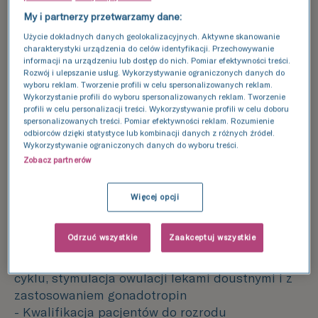
zawodowe zdobywała na stażach i wizytach w
My i partnerzy przetwarzamy dane:
ośrodkach ginekologicznych także poza
Użycie dokładnych danych geolokalizacyjnych. Aktywne skanowanie
granicami kraju (Dania, Hiszpania, USA, Belgia).
charakterystyki urządzenia do celów identyfikacji. Przechowywanie
Sama jest mamą i wie jak trudna, a czasem
informacji na urządzeniu lub dostęp do nich. Pomiar efektywności treści.
Rozwój i ulepszanie usług. Wykorzystywanie ograniczonych danych do
długa może być droga do odpowiedzialnego i
wyboru reklam. Tworzenie profili w celu spersonalizowanych reklam.
dojrzałego macierzyństwa.
Wykorzystanie profili do wyboru spersonalizowanych reklam. Tworzenie
profili w celu personalizacji treści. Wykorzystywanie profili w celu doboru
spersonalizowanych treści. Pomiar efektywności reklam. Rozumienie
odbiorców dzięki statystyce lub kombinacji danych z różnych źródeł.
Wykorzystywanie ograniczonych danych do wyboru treści.
Zobacz partnerów
Co oferuje gabinet
partnerski?
Więcej opcji
- Diagnostyka niepłodnościowa: badanie
Odrzuć wszystkie
Zaakceptuj wszystkie
lekarskie i laboratoryjne, USG
- Zachowawcze leczenie par takie jak: monitoring
cyklu, stymulacja owulacji lekami doustnymi i z
zastosowaniem gonadotropin
- Kwalifikacja pacjentów do rozrodu