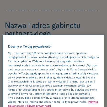
Nazwa i adres gabinetu
partnerskiego
Centrum Medyczne Nikiszowiec
Dbamy o Twoją prywatność
Dr n. med. Katarzyna Olszak-Wąsik
My i nasi partnerzy
181
przechowujemy dane osobowe, np. dane
Katowice, ul. Gospodarcza 48
przeglądania lub unikalne identyfikatory, i uzyskujemy do nich dostęp na
tel: +48 32 305 62 61
Twoim urządzeniu. Wybranie Zaakceptuj wszystkie umożliwia
technologiom śledzenia wspieranie celów wskazanych w sekcji „My i nasi
partnerzy przetwarzamy dane w celu”. . Wybranie Odrzuć wszystkie lub
wycofanie Twojej zgody spowoduje ich wyłączenie. Jeśli moduły śledzące
są wyłączone, niektóre treści i reklamy, które widzisz, mogą nie być dla
Ciebie odpowiednie. Możesz ponownie wyświetlić to menu, aby zmienić
Kim jest lekarz prowadzący?
swoje wybory lub wycofać zgodę w dowolnym momencie. Wystarczy
kliknąć link Więcej opcji u dołu strony internetowej [lub pływającą ikonę
w lewym dolnym rogu strony internetowej, jeśli ma to zastosowanie].
Dr Katarzyna Olszak-Wąsik zajmuję się
Twoje wybory będą obowiązywały w naszej stronie Strona internetowa.
Więcej informacji można znaleźć w naszej Polityce prywatności.
Polityka
problemami niepłodności. Doświadczenie
plików cookie
Polityka prywatności