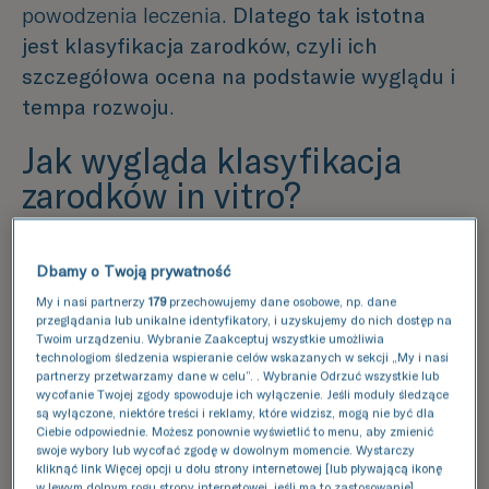
powodzenia leczenia.
Dlatego tak istotna
jest klasyfikacja zarodków, czyli ich
szczegółowa ocena na podstawie wyglądu i
tempa rozwoju
.
Jak wygląda klasyfikacja
zarodków in vitro?
Klasyfikacja zarodków do in vitro (IVF) w
Dbamy o Twoją prywatność
klinikach TFP Fertility opiera się na
My i nasi partnerzy
179
przechowujemy dane osobowe, np. dane
zaawansowanej technologii EmbryoScope
.
przeglądania lub unikalne identyfikatory, i uzyskujemy do nich dostęp na
To specjalny inkubator z wbudowanymi
Twoim urządzeniu. Wybranie Zaakceptuj wszystkie umożliwia
technologiom śledzenia wspieranie celów wskazanych w sekcji „My i nasi
kamerami, który umożliwia ciągłe
partnerzy przetwarzamy dane w celu”. . Wybranie Odrzuć wszystkie lub
monitorowanie rozwoju zarodka bez
wycofanie Twojej zgody spowoduje ich wyłączenie. Jeśli moduły śledzące
są wyłączone, niektóre treści i reklamy, które widzisz, mogą nie być dla
wyjmowania go z bezpiecznego środowiska.
Ciebie odpowiednie. Możesz ponownie wyświetlić to menu, aby zmienić
swoje wybory lub wycofać zgodę w dowolnym momencie. Wystarczy
kliknąć link Więcej opcji u dołu strony internetowej [lub pływającą ikonę
Dodatkowo wykorzystywane jest
w lewym dolnym rogu strony internetowej, jeśli ma to zastosowanie].