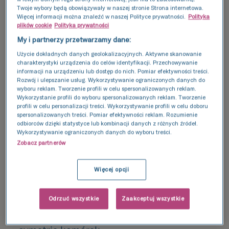
Twoje wybory będą obowiązywały w naszej stronie Strona internetowa.
oprogramowanie oparte na sztucznej
Więcej informacji można znaleźć w naszej Polityce prywatności.
Polityka
inteligencji (iDAScore
), które analizuje
plików cookie
Polityka prywatności
My i partnerzy przetwarzamy dane:
rozwój zarodków i wspiera embriologów w
wyborze tych o najwyższym potencjale
Użycie dokładnych danych geolokalizacyjnych. Aktywne skanowanie
charakterystyki urządzenia do celów identyfikacji. Przechowywanie
implantacyjnym.
informacji na urządzeniu lub dostęp do nich. Pomiar efektywności treści.
Rozwój i ulepszanie usług. Wykorzystywanie ograniczonych danych do
wyboru reklam. Tworzenie profili w celu spersonalizowanych reklam.
Na czym polega klasyfikacja
Wykorzystanie profili do wyboru spersonalizowanych reklam. Tworzenie
profili w celu personalizacji treści. Wykorzystywanie profili w celu doboru
zarodków do in vitro?
spersonalizowanych treści. Pomiar efektywności reklam. Rozumienie
odbiorców dzięki statystyce lub kombinacji danych z różnych źródeł.
Wykorzystywanie ograniczonych danych do wyboru treści.
Klasyfikacja zarodków do in vitro odbywa się
Zobacz partnerów
od 2. do 6. dnia rozwoju
i uwzględnia kilka
kluczowych parametrów:
Więcej opcji
liczbę komórek,
Odrzuć wszystkie
Zaakceptuj wszystkie
tempo podziałów,