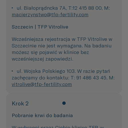
 ul. Białoprądncka 7A, T:12 415 88 00, M: 
macierzynstwo@tfp-fertility.com
Szczecin | TFP Vitrolive
Wcześniejsza rejestracja w TFP Vitrolive w
Szczecinie nie jest wymagana. Na badaniu
możesz się pojawić w klinice bez
wcześniejszej zapowiedzi.
 ul. Wojska Polskiego 103. W razie pytań 
zachęcamy do kontaktu: T: 91 486 43 45, M: 
vitrolive@tfp-fertility.com
Krok 2
Pobranie krwi do badania
W wybranej przez Ciebie klinice TFP, w