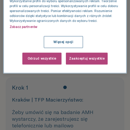
Wykorzystanie profili do wyboru spersonalizowanych reklam. Tworzenie
profili w celu personalizacji treści. Wykorzystywanie profili w celu doboru
Umów badanie AMH
spersonalizowanych treści. Pomiar efektywności reklam. Rozumienie
odbiorców dzięki statystyce lub kombinacji danych z różnych źródeł.
Wykorzystywanie ograniczonych danych do wyboru treści.
Zobacz partnerów
Badanie AMH w klinikach TFP
Więcej opcji
Jak wygląda badanie AMH?
Odrzuć wszystkie
Zaakceptuj wszystkie
Krok 1
Kraków | TFP Macierzyństwo:
Żeby umówić się na badanie AMH
wystarczy, że zarejestrujesz się
telefonicznie lub mailowo