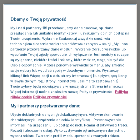
Dbamy o Twoją prywatność
Badanie AMH - dla kogo?
My i nasi partnerzy
181
przechowujemy dane osobowe, np. dane
przeglądania lub unikalne identyfikatory, i uzyskujemy do nich dostęp na
Kto powinien wykonać
Twoim urządzeniu. Wybranie Zaakceptuj wszystkie umożliwia
technologiom śledzenia wspieranie celów wskazanych w sekcji „My i nasi
badanie AMH?
partnerzy przetwarzamy dane w celu”. . Wybranie Odrzuć wszystkie lub
wycofanie Twojej zgody spowoduje ich wyłączenie. Jeśli moduły śledzące
Badanie poziomu
AMH
rekomenduje się
są wyłączone, niektóre treści i reklamy, które widzisz, mogą nie być dla
Ciebie odpowiednie. Możesz ponownie wyświetlić to menu, aby zmienić
kobietom w wieku rozrodczym, ponieważ to
swoje wybory lub wycofać zgodę w dowolnym momencie. Wystarczy
odpowiedni moment, aby rozpocząć ocenę
kliknąć link Więcej opcji u dołu strony internetowej [lub pływającą ikonę
rezerwy jajnikowej i świadomie zaplanować
w lewym dolnym rogu strony internetowej, jeśli ma to zastosowanie].
Twoje wybory będą obowiązywały w naszej stronie Strona internetowa.
powiększenie rodziny. Jeżeli jeszcze wcześniej
Więcej informacji można znaleźć w naszej Polityce prywatności.
Polityka
tego nie robiłaś, szczególnie ważne jest
plików cookie
Polityka prywatności
wykonanie testu ok. 30. roku życia, co pozwala
My i partnerzy przetwarzamy dane:
na podjęcie odpowiednich decyzji dotyczących
Użycie dokładnych danych geolokalizacyjnych. Aktywne skanowanie
płodności, zarówno w aspekcie planowania ciąży,
charakterystyki urządzenia do celów identyfikacji. Przechowywanie
jak i zachowania zdolności rozrodczych, np.
informacji na urządzeniu lub dostęp do nich. Pomiar efektywności treści.
przez
mrożenie komórek jajowych
.
Rozwój i ulepszanie usług. Wykorzystywanie ograniczonych danych do
wyboru reklam. Tworzenie profili w celu spersonalizowanych reklam.