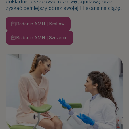
dokładnie oszacować rezerwę jajnikową oraz
zyskać pełniejszy obraz swojej i i szans na ciążę.
Badanie AMH | Kraków
Umów badanie
Badanie AMH | Szczecin
Umów badanie