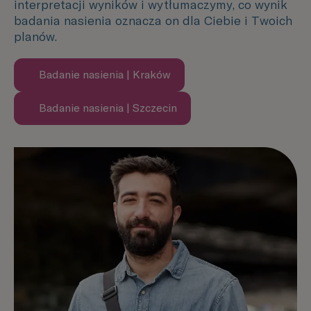
interpretacji wyników i wytłumaczymy, co wynik
badania nasienia oznacza on dla Ciebie i Twoich
planów.
Badanie nasienia | Kraków
Dowiedz się więcej
Badanie nasienia | Szczecin
Dowiedz się więcej