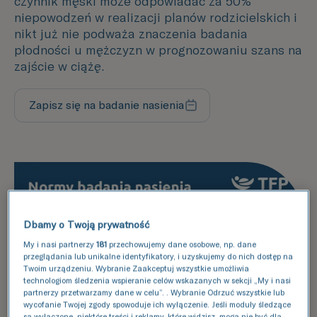
czynnik męski może odpowiadać za 50%
niepowodzeń w realizacji planów rodzicielskich i
nikt już nie podważa znaczenia badania
płodności u mężczyzn w prognozowaniu szans na
zajście w ciążę.
Zapisz się na badanie nasienia
Wypełnij formularz
Dbamy o Twoją prywatność
My i nasi partnerzy
181
przechowujemy dane osobowe, np. dane
przeglądania lub unikalne identyfikatory, i uzyskujemy do nich dostęp na
Twoim urządzeniu. Wybranie Zaakceptuj wszystkie umożliwia
technologiom śledzenia wspieranie celów wskazanych w sekcji „My i nasi
partnerzy przetwarzamy dane w celu”. . Wybranie Odrzuć wszystkie lub
wycofanie Twojej zgody spowoduje ich wyłączenie. Jeśli moduły śledzące
są wyłączone, niektóre treści i reklamy, które widzisz, mogą nie być dla