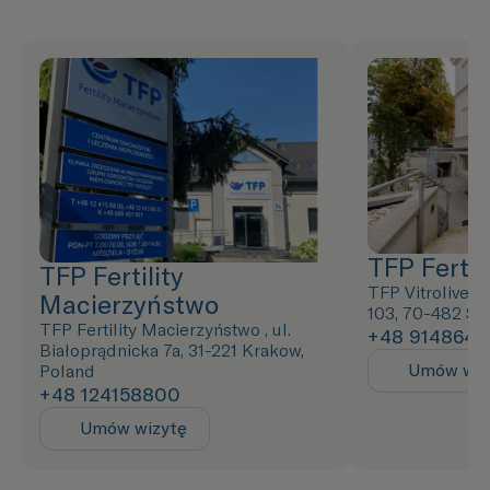
TFP Fertili
TFP Fertility
TFP Vitrolive ,
Macierzyństwo
103, 70-482 Sz
TFP Fertility Macierzyństwo , ul.
+48 9148643
Białoprądnicka 7a, 31-221 Krakow,
Umów wiz
Poland
+48 124158800
Umów wizytę