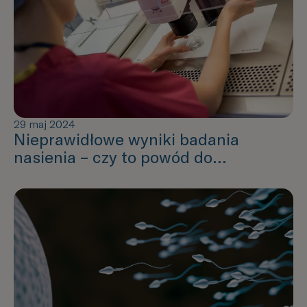
29 maj 2024
Nieprawidłowe wyniki badania
nasienia – czy to powód do
zmartwienia? (normy WHO, szanse na
ciążę i zdrowe dziecko, możliwości
terapeutyczne: ICSI, ICSI-SD/IUI-SD,
TESE)