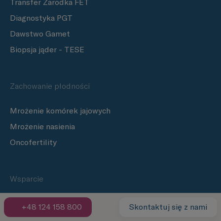
Transfer Zarodka FET
Diagnostyka PGT
Dawstwo Gamet
Biopsja jąder - TESE
Zachowanie płodności
Mrożenie komórek jajowych
Mrożenie nasienia
Oncofertility
Wsparcie
Blog
+48 124 158 800
Skontaktuj się z nami
Droga do rodzicielstwa