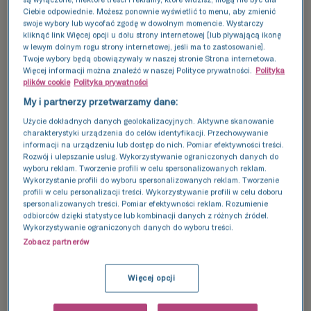
Ciebie odpowiednie. Możesz ponownie wyświetlić to menu, aby zmienić
swoje wybory lub wycofać zgodę w dowolnym momencie. Wystarczy
kliknąć link Więcej opcji u dołu strony internetowej [lub pływającą ikonę
w lewym dolnym rogu strony internetowej, jeśli ma to zastosowanie].
Twoje wybory będą obowiązywały w naszej stronie Strona internetowa.
Więcej informacji można znaleźć w naszej Polityce prywatności.
Polityka
plików cookie
Polityka prywatności
My i partnerzy przetwarzamy dane:
Użycie dokładnych danych geolokalizacyjnych. Aktywne skanowanie
charakterystyki urządzenia do celów identyfikacji. Przechowywanie
informacji na urządzeniu lub dostęp do nich. Pomiar efektywności treści.
Rozwój i ulepszanie usług. Wykorzystywanie ograniczonych danych do
wyboru reklam. Tworzenie profili w celu spersonalizowanych reklam.
Parametry badania nasienia
Wykorzystanie profili do wyboru spersonalizowanych reklam. Tworzenie
profili w celu personalizacji treści. Wykorzystywanie profili w celu doboru
Badanie nasienia - jakie
spersonalizowanych treści. Pomiar efektywności reklam. Rozumienie
odbiorców dzięki statystyce lub kombinacji danych z różnych źródeł.
parametry się ocenia?
Wykorzystywanie ograniczonych danych do wyboru treści.
Zobacz partnerów
Standardowe badanie nasienia w naszej klinice
wykonywane jest zgodnie z najbardziej
Więcej opcji
aktualnymi wytycznymi Światowej Organizacji
Zdrowia – wg VI edycji WHO („
Laboratory manual