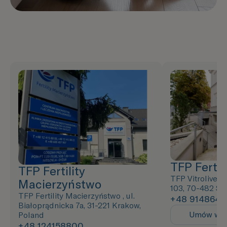
TFP Fertili
TFP Fertility
TFP Vitrolive ,
Macierzyństwo
103, 70-482 Sz
TFP Fertility Macierzyństwo , ul.
+48 9148643
Białoprądnicka 7a, 31-221 Krakow,
Umów wiz
Poland
+48 124158800