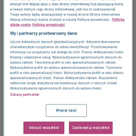
kliknąć link Więcej opcji u dołu strony internetowej [lub pływającą ikonę
w lewym dolnym rogu strony internetowej, jeśli ma to zastosowanie].
Twoje wybory będą obowiązywały w naszej stronie Strona internetowa.
Więcej informacji można znaleźć w naszej Polityce prywatności.
Polityka
plików cookie
Polityka prywatności
My i partnerzy przetwarzamy dane:
Użycie dokładnych danych geolokalizacyjnych. Aktywne skanowanie
charakterystyki urządzenia do celów identyfikacji. Przechowywanie
informacji na urządzeniu lub dostęp do nich. Pomiar efektywności treści.
Rozwój i ulepszanie usług. Wykorzystywanie ograniczonych danych do
wyboru reklam. Tworzenie profili w celu spersonalizowanych reklam.
Wykorzystanie profili do wyboru spersonalizowanych reklam. Tworzenie
profili w celu personalizacji treści. Wykorzystywanie profili w celu doboru
Zaufanie
spersonalizowanych treści. Pomiar efektywności reklam. Rozumienie
odbiorców dzięki statystyce lub kombinacji danych z różnych źródeł.
Wykorzystywanie ograniczonych danych do wyboru treści.
Leczenie niepłodności może pochłaniać znaczną
Zobacz partnerów
część Twojego czasu i emocji. Ważne jest, aby
podczas tej drogi cały czas mieć poczucie, że
Więcej opcji
jest się w dobrych rękach. Jako odpowiedzialny i
transparentny zespół co roku poddajemy się
Odrzuć wszystkie
Zaakceptuj wszystkie
kontrolom i audytom, a także dobrowolnie