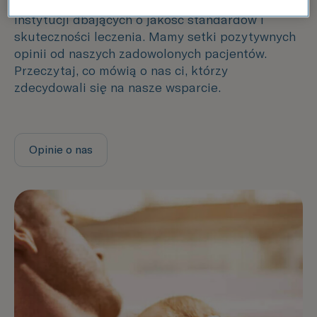
raportujemy swoje wyniki do europejskich
instytucji dbających o jakość standardów i
skuteczności leczenia. Mamy setki pozytywnych
opinii od naszych zadowolonych pacjentów.
Przeczytaj, co mówią o nas ci, którzy
zdecydowali się na nasze wsparcie.
Opinie o nas