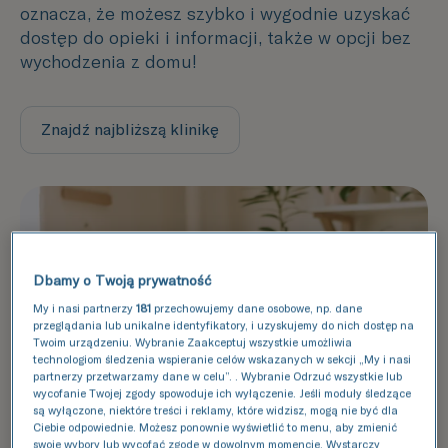
oznacza, że możesz szybko i wygodnie uzyskać
dostęp do opieki i informacji, także w opcji bez
wychodzenia z domu!
Znajdź najbliższą klinikę
Dbamy o Twoją prywatność
My i nasi partnerzy
181
przechowujemy dane osobowe, np. dane
przeglądania lub unikalne identyfikatory, i uzyskujemy do nich dostęp na
Twoim urządzeniu. Wybranie Zaakceptuj wszystkie umożliwia
technologiom śledzenia wspieranie celów wskazanych w sekcji „My i nasi
partnerzy przetwarzamy dane w celu”. . Wybranie Odrzuć wszystkie lub
wycofanie Twojej zgody spowoduje ich wyłączenie. Jeśli moduły śledzące
są wyłączone, niektóre treści i reklamy, które widzisz, mogą nie być dla
Ciebie odpowiednie. Możesz ponownie wyświetlić to menu, aby zmienić
swoje wybory lub wycofać zgodę w dowolnym momencie. Wystarczy