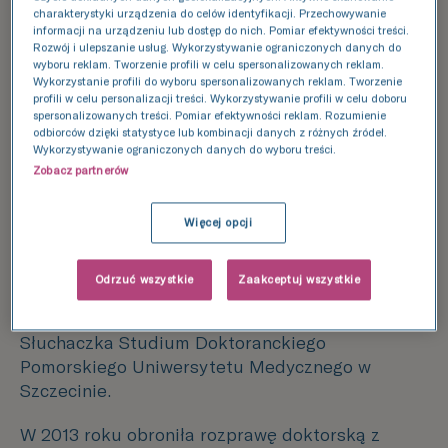
charakterystyki urządzenia do celów identyfikacji. Przechowywanie
informacji na urządzeniu lub dostęp do nich. Pomiar efektywności treści.
Rozwój i ulepszanie usług. Wykorzystywanie ograniczonych danych do
wyboru reklam. Tworzenie profili w celu spersonalizowanych reklam.
Wykorzystanie profili do wyboru spersonalizowanych reklam. Tworzenie
profili w celu personalizacji treści. Wykorzystywanie profili w celu doboru
spersonalizowanych treści. Pomiar efektywności reklam. Rozumienie
odbiorców dzięki statystyce lub kombinacji danych z różnych źródeł.
Wykorzystywanie ograniczonych danych do wyboru treści.
Zobacz partnerów
Wykształcenie i
doświadczenie
Więcej opcji
Odrzuć wszystkie
Zaakceptuj wszystkie
W 2006 r. uzyskała tytuł licencjata, a w 2008 r.
obroniła tytuł magistra biotechnologii.
Słuchaczka Studium Doktoranckiego
Pomorskiego Uniwersytetu Medycznego w
Szczecinie.
W 2013 roku obroniła rozprawę doktorską z