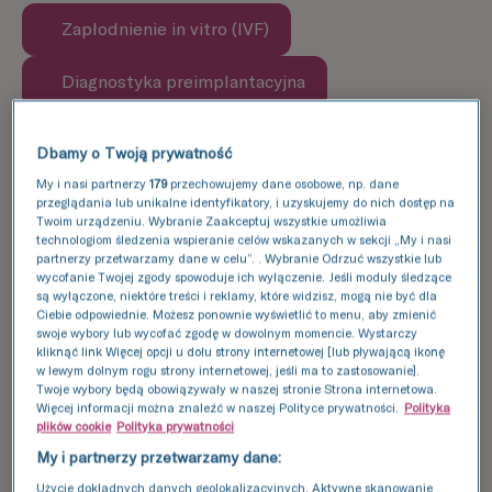
Zapłodnienie in vitro (IVF)
Dowiedz się więcej
Diagnostyka preimplantacyjna
Dowiedz się więcej
Dbamy o Twoją prywatność
My i nasi partnerzy
179
przechowujemy dane osobowe, np. dane
przeglądania lub unikalne identyfikatory, i uzyskujemy do nich dostęp na
Twoim urządzeniu. Wybranie Zaakceptuj wszystkie umożliwia
technologiom śledzenia wspieranie celów wskazanych w sekcji „My i nasi
partnerzy przetwarzamy dane w celu”. . Wybranie Odrzuć wszystkie lub
wycofanie Twojej zgody spowoduje ich wyłączenie. Jeśli moduły śledzące
są wyłączone, niektóre treści i reklamy, które widzisz, mogą nie być dla
Ciebie odpowiednie. Możesz ponownie wyświetlić to menu, aby zmienić
swoje wybory lub wycofać zgodę w dowolnym momencie. Wystarczy
kliknąć link Więcej opcji u dołu strony internetowej [lub pływającą ikonę
w lewym dolnym rogu strony internetowej, jeśli ma to zastosowanie].
Twoje wybory będą obowiązywały w naszej stronie Strona internetowa.
Więcej informacji można znaleźć w naszej Polityce prywatności.
Polityka
plików cookie
Polityka prywatności
My i partnerzy przetwarzamy dane:
Użycie dokładnych danych geolokalizacyjnych. Aktywne skanowanie