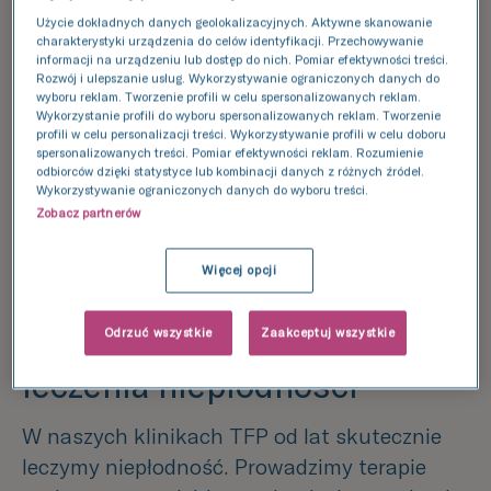
potencjał swojej płodności poprzez proste, ale
Użycie dokładnych danych geolokalizacyjnych. Aktywne skanowanie
charakterystyki urządzenia do celów identyfikacji. Przechowywanie
profesjonalne i kompleksowe badania. W
informacji na urządzeniu lub dostęp do nich. Pomiar efektywności treści.
klinikach TFP oferujemy
pakiety badań
Rozwój i ulepszanie usług. Wykorzystywanie ograniczonych danych do
wyboru reklam. Tworzenie profili w celu spersonalizowanych reklam.
płodności zarówno u kobiet, u mężczyzn
, jak
Wykorzystanie profili do wyboru spersonalizowanych reklam. Tworzenie
profili w celu personalizacji treści. Wykorzystywanie profili w celu doboru
i pakiet dla pary. Badania mogą obejmować
spersonalizowanych treści. Pomiar efektywności reklam. Rozumienie
testy hormonalne, badanie nasienia, badania
odbiorców dzięki statystyce lub kombinacji danych z różnych źródeł.
Wykorzystywanie ograniczonych danych do wyboru treści.
obrazowe, a także ocenę funkcji jajników i
Zobacz partnerów
układu rozrodczego u kobiety.
Ocena
płodności
pozwala lekarzom na określenie
Więcej opcji
najlepszej metody leczenia dla pacjentów.
Odrzuć wszystkie
Zaakceptuj wszystkie
Informacja o metodach
leczenia niepłodności
W naszych klinikach TFP od lat skutecznie
leczymy niepłodność. Prowadzimy terapie