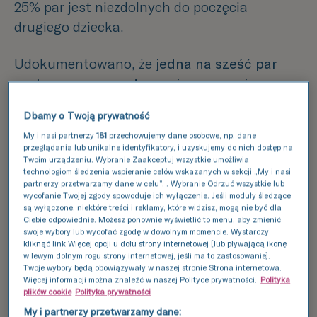
25% par jest niezdolnych do poczęcia
drugiego dziecka.
Udokumentowano, że
jedna na sześć par
szuka pomocy medycznej w poczęciu
dziecka
. Pomoc ta może mieć zakres od
Dbamy o Twoją prywatność
podstawowych porad lekarza do technik
My i nasi partnerzy
181
przechowujemy dane osobowe, np. dane
wspomaganego rozrodu. Stosowane
przeglądania lub unikalne identyfikatory, i uzyskujemy do nich dostęp na
Twoim urządzeniu. Wybranie Zaakceptuj wszystkie umożliwia
współcześnie techniki leczenia sprawiają, że
technologiom śledzenia wspieranie celów wskazanych w sekcji „My i nasi
u 80% niepłodnych par leczenie kończy się
partnerzy przetwarzamy dane w celu”. . Wybranie Odrzuć wszystkie lub
wycofanie Twojej zgody spowoduje ich wyłączenie. Jeśli moduły śledzące
upragnioną ciążą
.
są wyłączone, niektóre treści i reklamy, które widzisz, mogą nie być dla
Ciebie odpowiednie. Możesz ponownie wyświetlić to menu, aby zmienić
Ocena płodności
swoje wybory lub wycofać zgodę w dowolnym momencie. Wystarczy
kliknąć link Więcej opcji u dołu strony internetowej [lub pływającą ikonę
w lewym dolnym rogu strony internetowej, jeśli ma to zastosowanie].
Przed rozpoczęciem
leczenia niepłodności
Twoje wybory będą obowiązywały w naszej stronie Strona internetowa.
Więcej informacji można znaleźć w naszej Polityce prywatności.
Polityka
konieczne jest dokładne
zbadanie płodności
plików cookie
Polityka prywatności
obojga partnerów. Pacjenci mogą ocenić
My i partnerzy przetwarzamy dane: