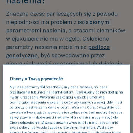
nasienia?
Znaczna cześć par leczących się z powodu
niepłodności ma problem z
osłabionymi
parametrami nasienia
, a czasami plemników
w ejakulacie nie ma w ogóle. Osłabione
parametry nasienia może mieć
podłoże
genetyczne
, być spowodowane przez
nieprawidłowości anatomiczne lub działanie
szkodliwych czynników środowiska.
Dbamy o Twoją prywatność
Wykorzystywana w leczeniu onkologicznym
radio i chemioterapia może mieć działanie
My i nasi partnerzy
181
przechowujemy dane osobowe, np. dane
przeglądania lub unikalne identyfikatory, i uzyskujemy do nich dostęp na
gonadotoksyczne, czyli uszkadzać komórki
Twoim urządzeniu. Wybranie Zaakceptuj wszystkie umożliwia
technologiom śledzenia wspieranie celów wskazanych w sekcji „My i nasi
rozrodcze.
partnerzy przetwarzamy dane w celu”. . Wybranie Odrzuć wszystkie lub
wycofanie Twojej zgody spowoduje ich wyłączenie. Jeśli moduły śledzące
są wyłączone, niektóre treści i reklamy, które widzisz, mogą nie być dla
Dla par, które nie mogą wykorzystać
Ciebie odpowiednie. Możesz ponownie wyświetlić to menu, aby zmienić
własnych komórek rozrodczych
skorzystanie
swoje wybory lub wycofać zgodę w dowolnym momencie. Wystarczy
kliknąć link Więcej opcji u dołu strony internetowej [lub pływającą ikonę