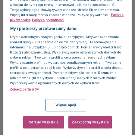
z nasienia dawcy
może być jedyną szansą na
w lewym dolnym rogu strony internetowej, jeśli ma to zastosowanie].
Twoje wybory będą obowiązywały w naszej stronie Strona internetowa.
rodzicielstwo.
Więcej informacji można znaleźć w naszej Polityce prywatności.
Polityka
plików cookie
Polityka prywatności
My i partnerzy przetwarzamy dane:
Użycie dokładnych danych geolokalizacyjnych. Aktywne skanowanie
Dzieląc się czymś cennym
charakterystyki urządzenia do celów identyfikacji. Przechowywanie
informacji na urządzeniu lub dostęp do nich. Pomiar efektywności treści.
dla innych
zyskasz wiele dla
Rozwój i ulepszanie usług. Wykorzystywanie ograniczonych danych do
wyboru reklam. Tworzenie profili w celu spersonalizowanych reklam.
siebie
.
Wykorzystanie profili do wyboru spersonalizowanych reklam. Tworzenie
profili w celu personalizacji treści. Wykorzystywanie profili w celu doboru
spersonalizowanych treści. Pomiar efektywności reklam. Rozumienie
Oddając nasienie do naszego banku
odbiorców dzięki statystyce lub kombinacji danych z różnych źródeł.
Wykorzystywanie ograniczonych danych do wyboru treści.
uzyskasz:
Zobacz partnerów
 informacje o 
jakości nasienia
 oraz stanie 
Więcej opcji
swojego zdrowia (oznaczymy Twoją grupę 
krwi, za darmo zrobisz testy na choroby 
Odrzuć wszystkie
Zaakceptuj wszystkie
zakaźne)