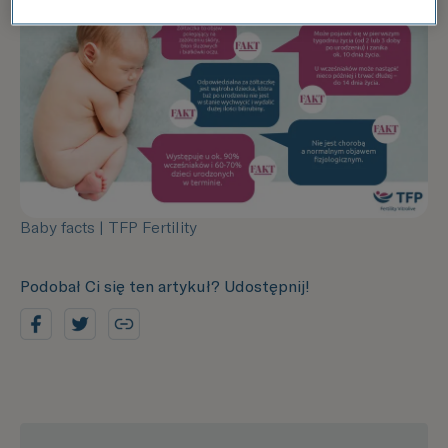
Baby facts | TFP Fertility
Podobał Ci się ten artykuł? Udostępnij!