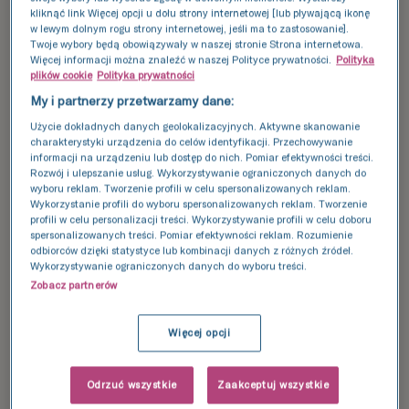
kliknąć link Więcej opcji u dołu strony internetowej [lub pływającą ikonę
rozpadu hemoglobiny (barwnika
w lewym dolnym rogu strony internetowej, jeśli ma to zastosowanie].
Twoje wybory będą obowiązywały w naszej stronie Strona internetowa.
czerwonych krwinek – erytrocytów).
Więcej informacji można znaleźć w naszej Polityce prywatności.
Polityka
plików cookie
Polityka prywatności
Około 90% wcześniaków i 60-70%
My i partnerzy przetwarzamy dane:
noworodków może mieć problem z
Użycie dokładnych danych geolokalizacyjnych. Aktywne skanowanie
charakterystyki urządzenia do celów identyfikacji. Przechowywanie
przefiltrowaniem dużej ilości bilirubiny,
informacji na urządzeniu lub dostęp do nich. Pomiar efektywności treści.
jednak po 10-14 dniu życia, wątroba zaczyna
Rozwój i ulepszanie usług. Wykorzystywanie ograniczonych danych do
wyboru reklam. Tworzenie profili w celu spersonalizowanych reklam.
radzić sobie na tyle dobrze, by zniwelować
Wykorzystanie profili do wyboru spersonalizowanych reklam. Tworzenie
profili w celu personalizacji treści. Wykorzystywanie profili w celu doboru
ten problem.
spersonalizowanych treści. Pomiar efektywności reklam. Rozumienie
odbiorców dzięki statystyce lub kombinacji danych z różnych źródeł.
Wykorzystywanie ograniczonych danych do wyboru treści.
Jeśli zauważysz zażółcenie skóry, błon
Zobacz partnerów
śluzowych czy białek oczu u swojego
maluszka, nie popadaj w panikę, ale
Więcej opcji
niezwłocznie skontaktuj się z lekarzem.
Odrzuć wszystkie
Zaakceptuj wszystkie