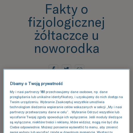
Fakty o
fizjologicznej
żółtaczce u
noworodka
Dbamy o Twoją prywatność
Żółtaczka fizjologiczna nie musi, ale może
My i nasi partnerzy
181
przechowujemy dane osobowe, np. dane
przeglądania lub unikalne identyfikatory, i uzyskujemy do nich dostęp na
występować w pierwszych dniach życia
Twoim urządzeniu. Wybranie Zaakceptuj wszystkie umożliwia
dziecka. Nie jest ona chorobą, a jedynie
technologiom śledzenia wspieranie celów wskazanych w sekcji „My i nasi
partnerzy przetwarzamy dane w celu”. . Wybranie Odrzuć wszystkie lub
fizjologicznym objawem. Rozwija się ona w
wycofanie Twojej zgody spowoduje ich wyłączenie. Jeśli moduły śledzące
są wyłączone, niektóre treści i reklamy, które widzisz, mogą nie być dla
wyniku nagromadzenia dużej ilości żółtego
Ciebie odpowiednie. Możesz ponownie wyświetlić to menu, aby zmienić
barwnika (bilirubiny), który powstaje z
swoje wybory lub wycofać zgodę w dowolnym momencie. Wystarczy