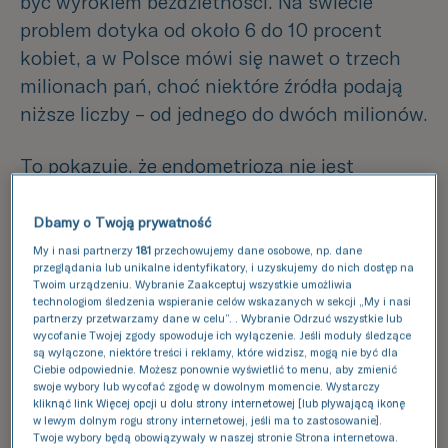
być wyrokiem bezdzietności. Na świecie
problem dotyka od około 6 do 10 procent
kobiet, a w Polsce mówi się nawet o trzech
milionach pań, choć niektóre źródła podają
niższe liczby – od jednego do dwóch milionów.
To pokazuje, że endometrioza nie jest
rzadkością, a raczej cichym, niewidocznym
towarzyszem życia wielu kobiet. I chociaż dla
Dbamy o Twoją prywatność
kobiety z endometriozą droga do
My i nasi partnerzy
181
przechowujemy dane osobowe, np. dane
przeglądania lub unikalne identyfikatory, i uzyskujemy do nich dostęp na
macierzyństwa bywa kręta i z przeszkodami,
Twoim urządzeniu. Wybranie Zaakceptuj wszystkie umożliwia
absolutnie nie jest zamknięta. Nowoczesna
technologiom śledzenia wspieranie celów wskazanych w sekcji „My i nasi
partnerzy przetwarzamy dane w celu”. . Wybranie Odrzuć wszystkie lub
medycyna potrafi pokazać, jak tę trasę
wycofanie Twojej zgody spowoduje ich wyłączenie. Jeśli moduły śledzące
są wyłączone, niektóre treści i reklamy, które widzisz, mogą nie być dla
przejść bezpiecznie i z realną szansą na
Ciebie odpowiednie. Możesz ponownie wyświetlić to menu, aby zmienić
sukces.
swoje wybory lub wycofać zgodę w dowolnym momencie. Wystarczy
kliknąć link Więcej opcji u dołu strony internetowej [lub pływającą ikonę
w lewym dolnym rogu strony internetowej, jeśli ma to zastosowanie].
Co to jest endometrioza i jak
Twoje wybory będą obowiązywały w naszej stronie Strona internetowa.