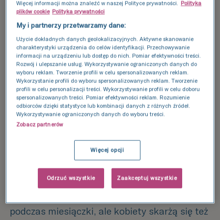
Więcej informacji można znaleźć w naszej Polityce prywatności.
Polityka
wpływa na płodność?
plików cookie
Polityka prywatności
My i partnerzy przetwarzamy dane:
Endometrioza polega na obecności błony
Użycie dokładnych danych geolokalizacyjnych. Aktywne skanowanie
śluzowej macicy (endometrium) poza jej
charakterystyki urządzenia do celów identyfikacji. Przechowywanie
informacji na urządzeniu lub dostęp do nich. Pomiar efektywności treści.
naturalnym miejscem tj. jamą macicy.
Rozwój i ulepszanie usług. Wykorzystywanie ograniczonych danych do
wyboru reklam. Tworzenie profili w celu spersonalizowanych reklam.
Najczęściej endometrioza atakuje jajniki,
Wykorzystanie profili do wyboru spersonalizowanych reklam. Tworzenie
jajowody lub inne struktury w obrębie
profili w celu personalizacji treści. Wykorzystywanie profili w celu doboru
spersonalizowanych treści. Pomiar efektywności reklam. Rozumienie
miednicy mniejszej.
Te ogniska reagują na
odbiorców dzięki statystyce lub kombinacji danych z różnych źródeł.
Wykorzystywanie ograniczonych danych do wyboru treści.
cykl hormonalny jak prawdziwe
Zobacz partnerów
endometrium: krwawią i goją się, co może
prowadzić do stanów zapalnych, zrostów i
Więcej opcji
tworzenia się torbieli.
Odrzuć wszystkie
Zaakceptuj wszystkie
Dolegliwości związane z endometriozą bywają
bardzo różne. Najczęściej pojawia się silny ból
podczas miesiączki, ale kobiety skarżą się też