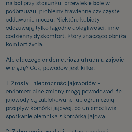
na ból przy stosunku, przewlekłe bóle w
podbrzuszu, problemy trawienne czy częste
oddawanie moczu. Niektóre kobiety
odczuwają tylko łagodne dolegliwości, inne
codzienny dyskomfort, który znacząco obniża
komfort życia.
Ale dlaczego endometrioza utrudnia zajście
w ciążę?
Cóż, powodów jest kilka:
1.
Zrosty i niedrożność jajowodów
–
endometrialne zmiany mogą powodować, że
jajowody są zablokowane lub ograniczają
przepływ komórki jajowej, co uniemożliwia
spotkanie plemnika z komórką jajową.
2.
Zaburzenia owulacji
– stan zapalny i