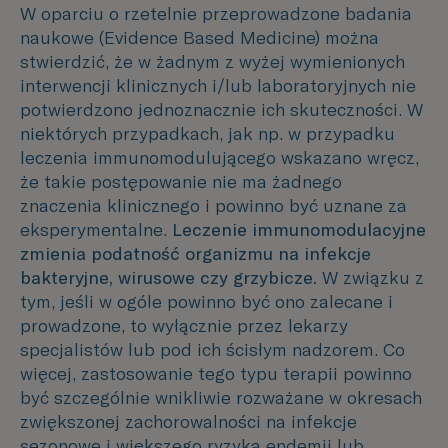
W oparciu o rzetelnie przeprowadzone badania
naukowe (Evidence Based Medicine) można
stwierdzić, że w żadnym z wyżej wymienionych
interwencji klinicznych i/lub laboratoryjnych nie
potwierdzono jednoznacznie ich skuteczności. W
niektórych przypadkach, jak np. w przypadku
leczenia immunomodulującego wskazano wręcz,
że takie postępowanie nie ma żadnego
znaczenia klinicznego i powinno być uznane za
eksperymentalne.
Leczenie immunomodulacyjne
zmienia podatność organizmu na infekcje
bakteryjne, wirusowe czy grzybicze.
W związku z
tym, jeśli w ogóle powinno być ono zalecane i
prowadzone, to wyłącznie przez lekarzy
specjalistów lub pod ich ścisłym nadzorem. Co
więcej, zastosowanie tego typu terapii powinno
być szczególnie wnikliwie rozważane w okresach
zwiększonej zachorowalności na infekcje
sezonowe i większego ryzyka endemii lub