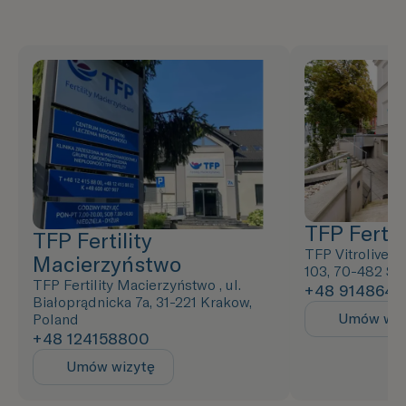
TFP Fertili
TFP Fertility
TFP Vitrolive ,
Macierzyństwo
103, 70-482 Sz
TFP Fertility Macierzyństwo , ul.
+48 9148643
Białoprądnicka 7a, 31-221 Krakow,
Umów wiz
Poland
+48 124158800
Umów wizytę