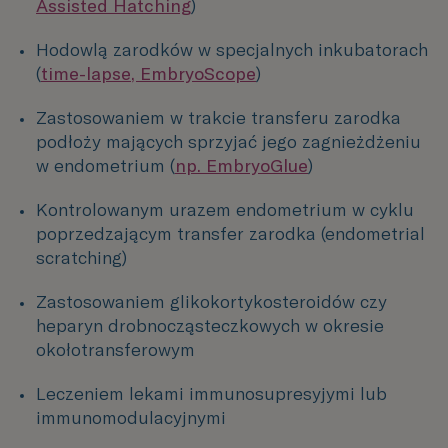
Assisted Hatching
)
Hodowlą zarodków w specjalnych inkubatorach
(
time-lapse, EmbryoScope
)
Zastosowaniem w trakcie transferu zarodka
podłoży mających sprzyjać jego zagnieżdżeniu
w endometrium (
np. EmbryoGlue
)
Kontrolowanym urazem endometrium w cyklu
poprzedzającym transfer zarodka (endometrial
scratching)
Zastosowaniem glikokortykosteroidów czy
heparyn drobnocząsteczkowych w okresie
okołotransferowym
Leczeniem lekami immunosupresyjymi lub
immunomodulacyjnymi