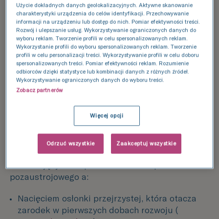
dobrze udokumentowana, a inne są jedynie
Użycie dokładnych danych geolokalizacyjnych. Aktywne skanowanie
charakterystyki urządzenia do celów identyfikacji. Przechowywanie
przesłankami lub spekulacjami autorów, nie
informacji na urządzeniu lub dostęp do nich. Pomiar efektywności treści.
popartymi wiarygodnymi dowodami naukowymi.
Rozwój i ulepszanie usług. Wykorzystywanie ograniczonych danych do
wyboru reklam. Tworzenie profili w celu spersonalizowanych reklam.
Wykorzystanie profili do wyboru spersonalizowanych reklam. Tworzenie
Szczególnym zainteresowaniem cieszą się
profili w celu personalizacji treści. Wykorzystywanie profili w celu doboru
badania dotyczące nawracających
spersonalizowanych treści. Pomiar efektywności reklam. Rozumienie
niepowodzenień zapłodnienia pozaustrojowego.
odbiorców dzięki statystyce lub kombinacji danych z różnych źródeł.
Wykorzystywanie ograniczonych danych do wyboru treści.
Zagadnienie to obejmuje zarówno przypadki, w
Zobacz partnerów
których mimo kilku transferów prawidłowych
zarodków nie uzyskano ciąży, jak i te, kiedy ciążę
Więcej opcji
uzyskano, ale uległa ona poronieniu we wczesnej
fazie lub w późniejszych etapach jej rozwoju.
Odrzuć wszystkie
Zaakceptuj wszystkie
W takich sytuacjach badano związek między
nawracającymi niepowodzeniami zapłodnienia
pozaustrojowego a:
Nacięciem osłonki przejrzystej, która otacza
zarodek w pierwszych dobach rozwoju (