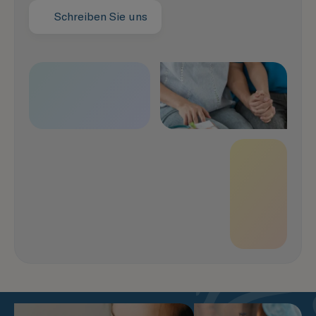
Rufen Sie an
Schreiben Sie uns
Mehr erfahren