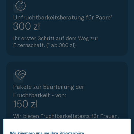
Unfruchtbarkeitsberatung für Paare*
300 zł
Ihr erster Schritt auf dem Weg zur
Elternschaft. (* ab 300 zl)
Pakete zur Beurteilung der
Fruchtbarkeit - von:
150 zł
Wir bieten Fruchtbarkeitstests für Frauen,
Männer und Paare an
Wir kümmern uns um Ihre Privatsphäre