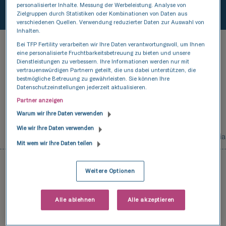
personalisierter Inhalte. Messung der Werbeleistung. Analyse von
Zielgruppen durch Statistiken oder Kombinationen von Daten aus
verschiedenen Quellen. Verwendung reduzierter Daten zur Auswahl von
Inhalten.
Bei TFP Fertility verarbeiten wir Ihre Daten verantwortungsvoll, um Ihnen
eine personalisierte Fruchtbarkeitsbetreuung zu bieten und unsere
Medizinische Dienstleistungen
Dienstleistungen zu verbessern. Ihre Informationen werden nur mit
vertrauenswürdigen Partnern geteilt, die uns dabei unterstützen, die
Erkunden Sie unsere
bestmögliche Betreuung zu gewährleisten. Sie können Ihre
Datenschutzeinstellungen jederzeit aktualisieren.
Preisliste
Partner anzeigen
Warum wir Ihre Daten verwenden
Wie wir Ihre Daten verwenden
Konsultationen und Ultraschalluntersuchungen
Dia
Mit wem wir Ihre Daten teilen
Weitere Optionen
Einleitung des Prozesses der Diagnose und
Behandlung von Unfruchtbarkeit
Alle ablehnen
Alle akzeptieren
Der erste Schritt zur Ermittlung des besten, auf die
individuelle Situation des Patienten