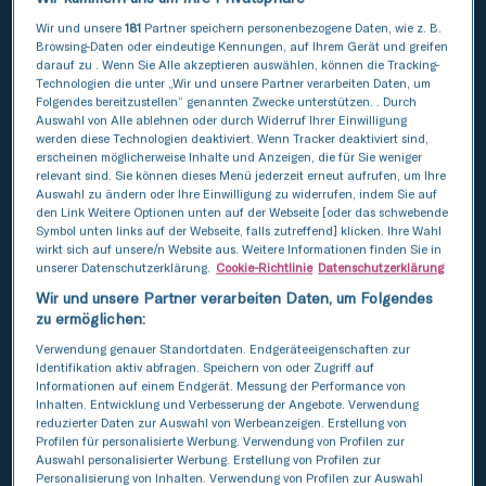
Wir und unsere
181
Partner speichern personenbezogene Daten, wie z. B.
Browsing-Daten oder eindeutige Kennungen, auf Ihrem Gerät und greifen
darauf zu . Wenn Sie Alle akzeptieren auswählen, können die Tracking-
Technologien die unter „Wir und unsere Partner verarbeiten Daten, um
Folgendes bereitzustellen“ genannten Zwecke unterstützen. . Durch
Insemination mit dem Sperma des
Auswahl von Alle ablehnen oder durch Widerruf Ihrer Einwilligung
Partners
werden diese Technologien deaktiviert. Wenn Tracker deaktiviert sind,
erscheinen möglicherweise Inhalte und Anzeigen, die für Sie weniger
1000 zł
relevant sind. Sie können dieses Menü jederzeit erneut aufrufen, um Ihre
Auswahl zu ändern oder Ihre Einwilligung zu widerrufen, indem Sie auf
den Link Weitere Optionen unten auf der Webseite [oder das schwebende
Falls erforderlich, bieten wir
Symbol unten links auf der Webseite, falls zutreffend] klicken. Ihre Wahl
Spendersamen aus unserer Bank an.
wirkt sich auf unsere/n Website aus. Weitere Informationen finden Sie in
unserer Datenschutzerklärung.
Cookie-Richtlinie
Datenschutzerklärung
Wir und unsere Partner verarbeiten Daten, um Folgendes
zu ermöglichen:
Verwendung genauer Standortdaten. Endgeräteeigenschaften zur
Identifikation aktiv abfragen. Speichern von oder Zugriff auf
Informationen auf einem Endgerät. Messung der Performance von
In-vitro-Fertilisation ICSI - von:
Inhalten. Entwicklung und Verbesserung der Angebote. Verwendung
8500 zł
reduzierter Daten zur Auswahl von Werbeanzeigen. Erstellung von
Profilen für personalisierte Werbung. Verwendung von Profilen zur
Auswahl personalisierter Werbung. Erstellung von Profilen zur
In vitro mit Ihren eigenen Zellen.
Personalisierung von Inhalten. Verwendung von Profilen zur Auswahl