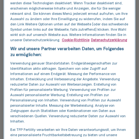
zuverlässiger Partner auf dem Gebiet der
werden diese Technologien deaktiviert. Wenn Tracker deaktiviert sind,
erscheinen möglicherweise Inhalte und Anzeigen, die für Sie weniger
Kinderwunschbehandlung. Wir investieren
relevant sind. Sie können dieses Menü jederzeit erneut aufrufen, um Ihre
intensiv in Wissenschaft und Innovationen, die
Auswahl zu ändern oder Ihre Einwilligung zu widerrufen, indem Sie auf
die Grundlage für unsere Dienstleistungen
den Link Weitere Optionen unten auf der Webseite [oder das schwebende
Symbol unten links auf der Webseite, falls zutreffend] klicken. Ihre Wahl
bilden. Wir wissen alles über die in den In-vitro-
wirkt sich auf unsere/n Website aus. Weitere Informationen finden Sie in
Labors verwendeten Technologien. Sie können
unserer Datenschutzerklärung.
Cookie-Richtlinie
Datenschutzerklärung
aufatmen und sich auf sich selbst konzentrieren,
Wir und unsere Partner verarbeiten Daten, um Folgendes
denn Sie sind in guten Händen.
zu ermöglichen:
Verwendung genauer Standortdaten. Endgeräteeigenschaften zur
Identifikation aktiv abfragen. Speichern von oder Zugriff auf
Informationen auf einem Endgerät. Messung der Performance von
Inhalten. Entwicklung und Verbesserung der Angebote. Verwendung
Mehr erfahren
reduzierter Daten zur Auswahl von Werbeanzeigen. Erstellung von
Profilen für personalisierte Werbung. Verwendung von Profilen zur
Auswahl personalisierter Werbung. Erstellung von Profilen zur
Personalisierung von Inhalten. Verwendung von Profilen zur Auswahl
personalisierter Inhalte. Messung der Werbeleistung. Analyse von
Zielgruppen durch Statistiken oder Kombinationen von Daten aus
verschiedenen Quellen. Verwendung reduzierter Daten zur Auswahl von
Inhalten.
Bei TFP Fertility verarbeiten wir Ihre Daten verantwortungsvoll, um Ihnen
eine personalisierte Fruchtbarkeitsbetreuung zu bieten und unsere