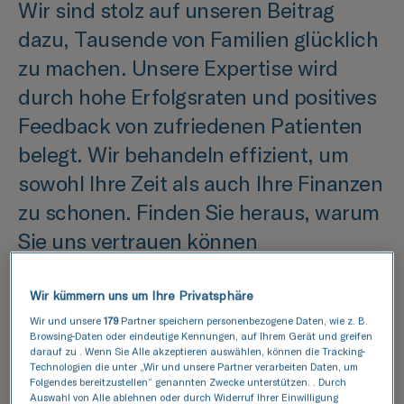
Wir sind stolz auf unseren Beitrag
dazu, Tausende von Familien glücklich
zu machen. Unsere Expertise wird
durch hohe Erfolgsraten und positives
Feedback von zufriedenen Patienten
belegt. Wir behandeln effizient, um
sowohl Ihre Zeit als auch Ihre Finanzen
zu schonen. Finden Sie heraus, warum
Sie uns vertrauen können
Wir kümmern uns um Ihre Privatsphäre
Hohe Erfolgsquoten
Wir und unsere
179
Partner speichern personenbezogene Daten, wie z. B.
Browsing-Daten oder eindeutige Kennungen, auf Ihrem Gerät und greifen
darauf zu . Wenn Sie Alle akzeptieren auswählen, können die Tracking-
Wenn Sie erfolglos versuchen, ein Kind zu
Technologien die unter „Wir und unsere Partner verarbeiten Daten, um
Folgendes bereitzustellen“ genannten Zwecke unterstützen. . Durch
bekommen, können wir Ihnen helfen. Wir sind ein
Auswahl von Alle ablehnen oder durch Widerruf Ihrer Einwilligung