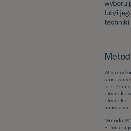
wyboru p
lub/i je
techniki 
Metod
W metodzie
stosowane 
oprogramo
plemnika w
plemnika. 
mniejszym 
Metoda IMSI
Polecana p