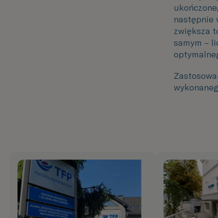
ukończone
następnie
zwiększa 
samym – lic
optymalneg
Zastosowan
wykonaneg