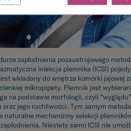
durze zapłodnienia pozaustrojowego metod
azmatyczna iniekcja plemnika (ICSI) pojed
jest wkładany do wnętrza komórki jajowej z
ienkiej mikropipety. Plemnik jest wybieran
ga na podstawie morfologii, czyli “wyglądu
 oraz jego ruchliwości. Tym samym metoda
e naturalne mechanizmy selekcji plemnikó
zapłodnienia. Niestety samo ICSI nie umożl