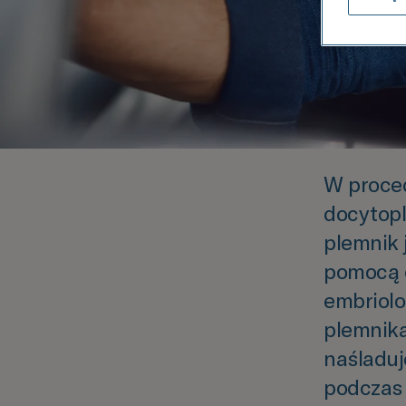
W proce
docytopl
plemnik 
pomocą c
embriolo
plemnika
naśladuj
podczas 