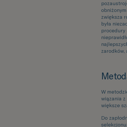
pozaustroj
obniżonym
zwiększa r
była nieza
procedury 
nieprawidł
najlepszyc
zarodków, 
Metod
W metodzie
wiązania z
większe sz
Do zapłodn
selekcjonu