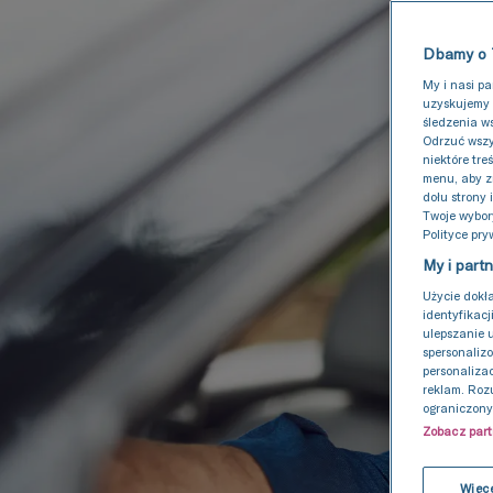
Dbamy o 
My i nasi p
uzyskujemy 
śledzenia w
Odrzuć wszy
niektóre tre
menu, aby z
dołu strony 
Twoje wybor
Polityce pry
My i part
Użycie dokł
identyfikacj
ulepszanie 
spersonalizo
personalizac
reklam. Roz
ograniczony
Zobacz par
Więce