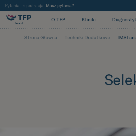
Pytania i rejestracja
Masz pytania?
O TFP
Kliniki
Diagnosty
Strona Główna
Techniki Dodatkowe
IMSI an
Sele