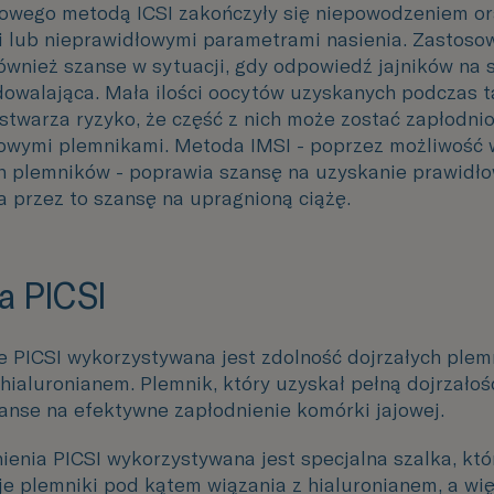
owego metodą ICSI zakończyły się niepowodzeniem o
i lub nieprawidłowymi parametrami nasienia. Zastoso
ównież szanse w sytuacji, gdy odpowiedź jajników na 
dowalająca. Mała ilości oocytów uzyskanych podczas t
stwarza ryzyko, że część z nich może zostać zapłodni
owymi plemnikami. Metoda IMSI - poprzez możliwość 
h plemników - poprawia szansę na uzyskanie prawidł
a przez to szansę na upragnioną ciążę.
a PICSI
 PICSI wykorzystywana jest zdolność dojrzałych ple
 hialuronianem. Plemnik, który uzyskał pełną dojrzałoś
anse na efektywne zapłodnienie komórki jajowej.
ienia PICSI wykorzystywana jest specjalna szalka, któ
je plemniki pod kątem wiązania z hialuronianem, a wi