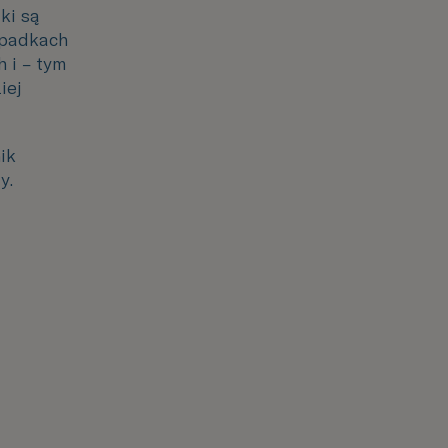
i są
ypadkach
 i – tym
iej
ik
y.