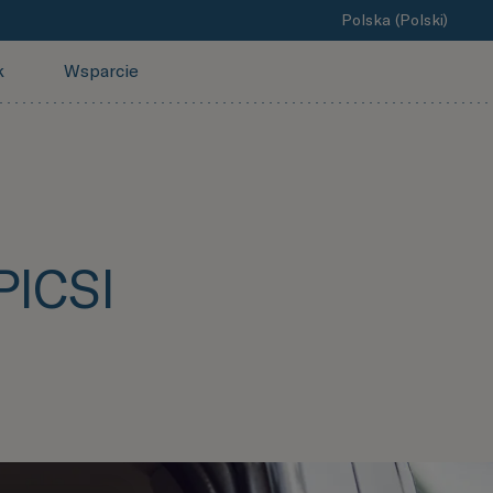
Polska (Polski)
k
Wsparcie
PICSI