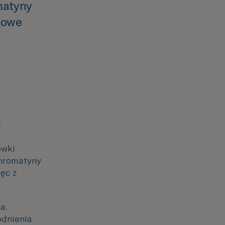
matyny
tkowe
t
ówki
chromatyny
ięc z
a.
odnienia