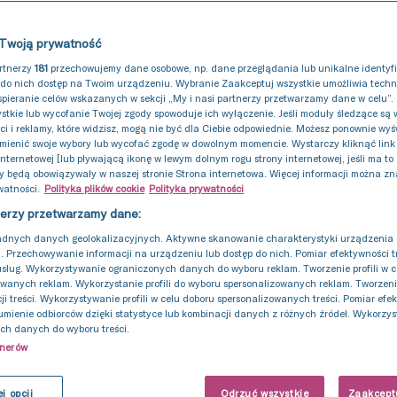
Twoją prywatność
artnerzy
181
przechowujemy dane osobowe, np. dane przeglądania lub unikalne identyfik
do nich dostęp na Twoim urządzeniu. Wybranie Zaakceptuj wszystkie umożliwia tech
spieranie celów wskazanych w sekcji „My i nasi partnerzy przetwarzamy dane w celu”.
stkie lub wycofanie Twojej zgody spowoduje ich wyłączenie. Jeśli moduły śledzące są
ści i reklamy, które widzisz, mogą nie być dla Ciebie odpowiednie. Możesz ponownie wyśw
mienić swoje wybory lub wycofać zgodę w dowolnym momencie. Wystarczy kliknąć link 
internetowej [lub pływającą ikonę w lewym dolnym rogu strony internetowej, jeśli ma to
y będą obowiązywały w naszej stronie Strona internetowa. Więcej informacji można zn
watności.
Polityka plików cookie
Polityka prywatności
nerzy przetwarzamy dane:
adnych danych geolokalizacyjnych. Aktywne skanowanie charakterystyki urządzenia 
i. Przechowywanie informacji na urządzeniu lub dostęp do nich. Pomiar efektywności tr
usług. Wykorzystywanie ograniczonych danych do wyboru reklam. Tworzenie profili w c
wanych reklam. Wykorzystanie profili do wyboru spersonalizowanych reklam. Tworzenie 
ji treści. Wykorzystywanie profili w celu doboru spersonalizowanych treści. Pomiar efe
umienie odbiorców dzięki statystyce lub kombinacji danych z różnych źródeł. Wykorzy
ch danych do wyboru treści.
tnerów
j opcji
Odrzuć wszystkie
Zaakceptu