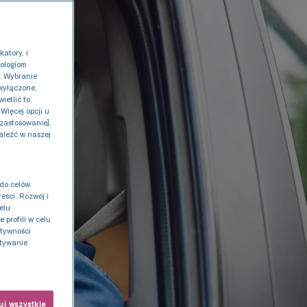
atory, i
nologiom
 . Wybranie
 wyłączone,
ietlić to
Więcej opcji u
 zastosowanie].
aleźć w naszej
do celów
eści. Rozwój i
elu
profili w celu
ktywności
stywanie
j wszystkie