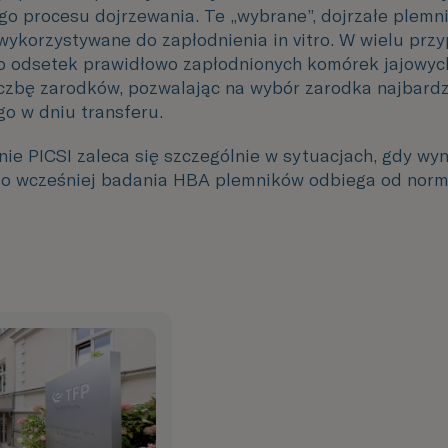
go procesu dojrzewania.
Te „wybrane”, dojrzałe plemnik
 wykorzystywane do zapłodnienia in vitro. W wielu prz
to odsetek prawidłowo zapłodnionych komórek jajowych
zbę zarodków, pozwalając na wybór zarodka najbardz
o w dniu transferu.
ie PICSI zaleca się szczególnie w sytuacjach, gdy wyn
o wcześniej badania HBA plemników odbiega od norm