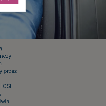
ą
ynczy
a
y przez
”
 ICSI
w
iwia