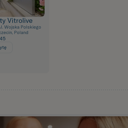
ty Vitrolive
 Al. Wojska Polskiego
czecin, Poland
45
ytę