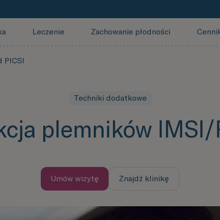
ka
Leczenie
Zachowanie płodności
Cenni
d PICSI
Techniki dodatkowe
kcja plemników IMSI/
Umów wizytę
Znajdź klinikę