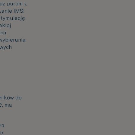
raz parom z
wanie IMSI
stymulację
akiej
ona
wybierania
owych
mników do
ć, ma
ra
ęc