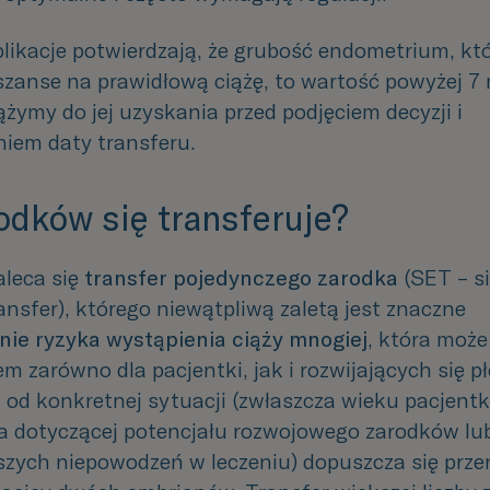
blikacje potwierdzają, że grubość endometrium, kt
szanse na prawidłową
ciążę,
to
wartość
powyżej
7
ążymy
do
jej
uzyskania
przed podjęciem decyzji i
iem daty transferu.
rodków się transferuje?
aleca się
transfer pojedynczego zarodka
(SET – s
ansfer), którego niewątpliwą
zaletą
jest
znaczne
nie
ryzyka
wystąpienia
ciąży
mnogiej
,
która
może
m zarówno dla pacjentki, jak i rozwijających się 
 od konkretnej sytuacji (zwłaszcza wieku pacjentk
a dotyczącej potencjału rozwojowego zarodków lu
szych niepowodzeń w leczeniu) dopuszcza się przen