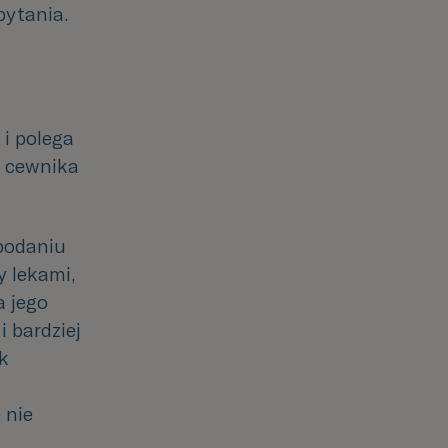
pytania.
i
polega
 cewnika
 podaniu
y lekami,
a
jego
i bardziej
ik
 nie