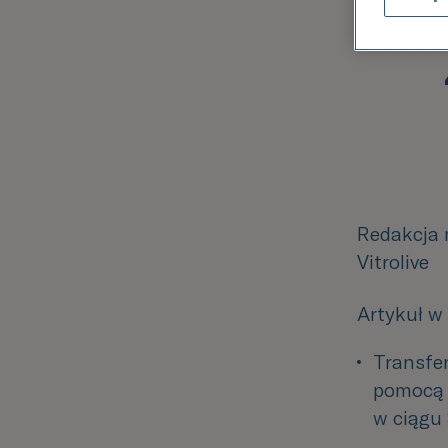
Redakcja 
Vitrolive
Artykuł w 
Transfer
pomocą 
w ciągu 