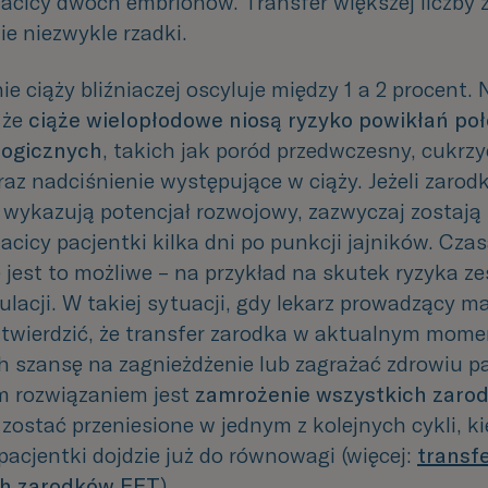
acicy dwóch embrionów. Transfer większej liczby
ie niezwykle rzadki.
e ciąży bliźniaczej oscyluje między 1 a 2 procent. 
 że
ciąże wielopłodowe niosą ryzyko powikłań po
logicznych
, takich jak poród przedwczesny, cukrz
az nadciśnienie występujące w ciąży. Jeżeli zarodk
 i wykazują potencjał rozwojowy, zazwyczaj zostaj
acicy pacjentki
kilka
dni
po
punkcji
jajników.
Czas
e
jest
to
możliwe
–
na
przykład
na skutek ryzyka ze
lacji. W takiej sytuacji, gdy lekarz prowadzący m
twierdzić, że
transfer zarodka
w aktualnym mome
ch szansę
na zagnieżdżenie lub zagrażać zdrowiu pa
m rozwiązaniem jest
zamrożenie wszystkich zaro
zostać przeniesione w jednym z kolejnych cykli, k
pacjentki dojdzie już do równowagi (więcej:
transf
h zarodków FET
).