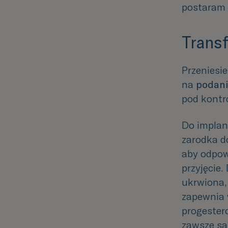
postaram s
Transf
Przeniesie
na
podan
pod kontr
Do implan
zarodka d
aby odpow
przyjęcie.
ukrwiona,
zapewnia
progester
zawsze są