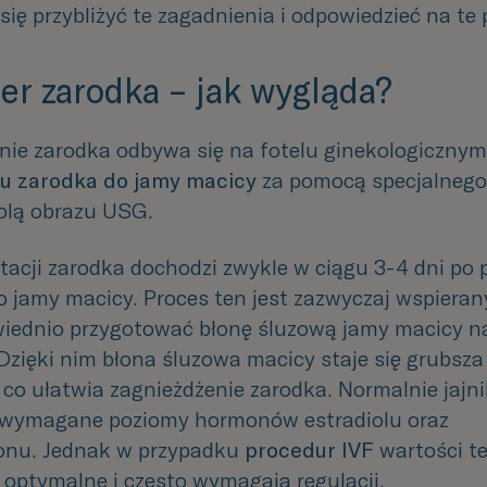
ię przybliżyć te zagadnienia i odpowiedzieć na te 
er zarodka – jak wygląda?
nie
zarodka
odbywa
się
na
fotelu
ginekologicznym
iu
zarodka
do jamy macicy
za pomocą specjalnego
olą obrazu USG.
tacji zarodka dochodzi zwykle w ciągu 3-4 dni po
o jamy macicy. Proces ten jest zazwyczaj wspieran
iednio przygotować błonę śluzową
jamy
macicy
n
Dzięki
nim
błona
śluzowa
macicy
staje
się
grubsza
co
ułatwia
zagnieżdżenie
zarodka.
Normalnie
jajn
wymagane poziomy hormonów estradiolu oraz
onu. Jednak w przypadku
procedur IVF
wartości te
 optymalne i często wymagają regulacji.