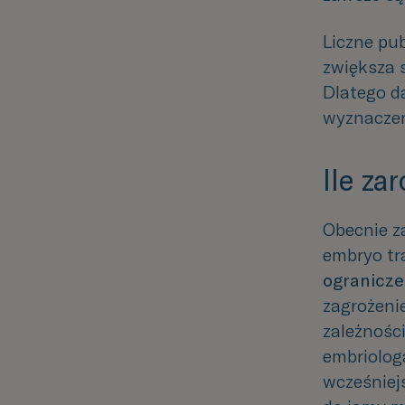
Liczne pu
zwiększa 
Dlatego
d
wyznaczen
Ile za
Obecnie z
embryo tr
ogranicze
zagrożenie
zależności
embriolog
wcześniej