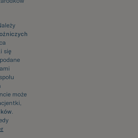
 zarodków
Należy
łożniczych
yca
i się
ą podane
ami
społu
a
ncie
może
cjentki,
dków
.
iedy
er