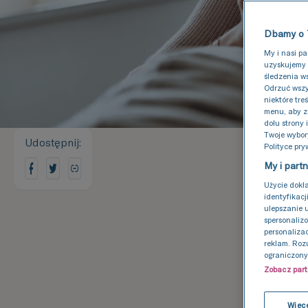
Dbamy o 
My i nasi p
uzyskujemy 
śledzenia w
Odrzuć wszy
niektóre tre
menu, aby z
dołu strony 
Twoje wybor
Udostępnij
:
Polityce pry
My i part
Użycie dokł
identyfikacj
ulepszanie 
spersonalizo
personalizac
reklam. Roz
ograniczony
T
Zobacz par
Więce