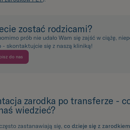
ecie zostać rodzicami?
 pomimo prób nie udało Wam się zajść w ciążę, niep
 - skontaktujcie się z naszą kliniką!
pisz do nas
tacja zarodka po transferze - c
naś wiedzieć?
często
zastanawiają
się,
co
dzieje
się
z
zarodkiem