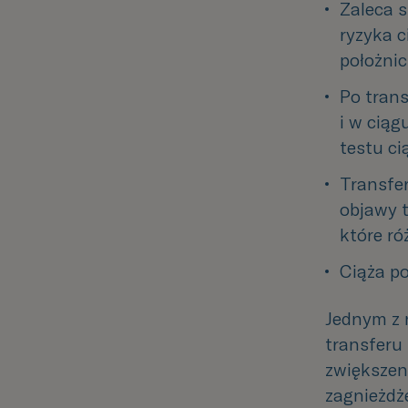
Zaleca s
ryzyka c
położnic
Po trans
i w cią
testu c
Transfer
objawy t
które ró
Ciąża po
Jednym z 
transferu 
zwiększen
zagnieżdż