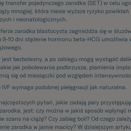
ię transfer pojedynczego zarodka (SET) w celu ogr
iąży mnogiej, która niesie wyższe ryzyko powikłań 
zych i neonatologicznych.
ferze zarodka blastocysta zagnieżdża się w śluzów
gu 9-10 dni stężenie hormonu beta-HCG umożliwia 
iążowego.
 jest bezbolesny, a po zabiegu mogą wystąpić delik
akie jak pobolewania podbrzusza, plamienia implan
żnią się od miesiączki pod względem intensywności
 IVF wymaga podobnej pielęgnacji jak naturalna.
najczęstszych pytań, jakie zadają pary przystępuj
zarodka, jest:
czy
można
w
jakiś
sposób
wpłynąć
ie
szans
na
ciążę?
Czy
zabieg
boli?
Od czego zależ
enie zarodka w jamie macicy? W dzisiejszym artyk