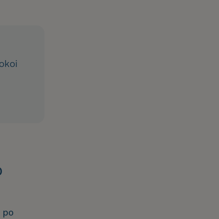
okoi
o
po