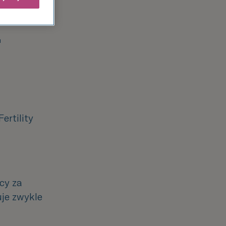
?
.
ertility
y za 
e zwykle 