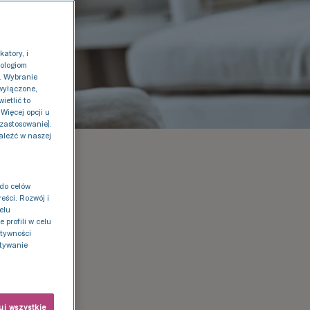
atory, i
nologiom
 . Wybranie
 wyłączone,
ietlić to
Więcej opcji u
 zastosowanie].
aleźć w naszej
do celów
eści. Rozwój i
elu
profili w celu
ktywności
stywanie
ak
j wszystkie