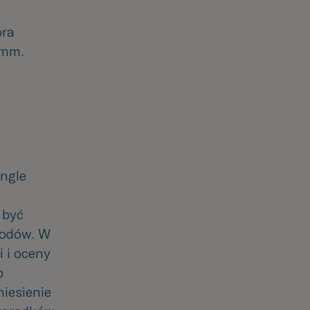
óra
mm.
ingle
 być
płodów. W
i i oceny
b
iesienie