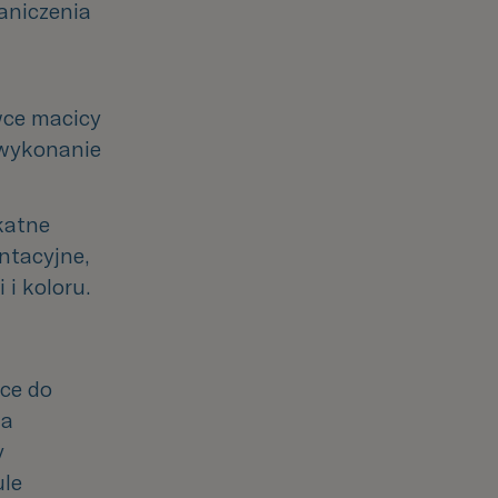
aniczenia 
ce macicy 
wykonanie 
atne 
tacyjne, 
 i koloru.
ące do
na
y
ule