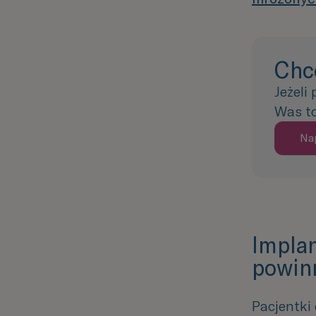
Chc
Jeżeli
Was to
Na
Implan
powin
Pacjentki