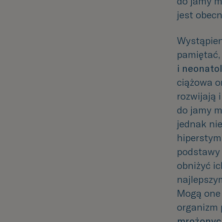
do jamy m
jest obecn
Wystąpieni
pamiętać,
i neonato
ciążowa or
rozwijają
do jamy m
jednak
ni
hiperstymu
podstawy 
obniżyć
i
najlepszy
Mogą one 
organizm 
mrożonyc