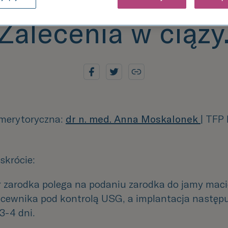
wygląda? Co dalej
Zalecenia w ciąży
merytoryczna:
dr n. med. Anna Moskalonek
|
TFP F
skrócie:
 zarodka polega na podaniu zarodka do jamy macic
cewnika pod kontrolą USG, a implantacja następuj
3-4 dni.