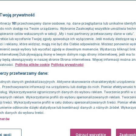
Twoją prywatność
artnerzy
181
przechowujemy dane osobowe, np. dane przeglądania lub unikalne identyfik
do nich dostęp na Twoim urządzeniu. Wybranie Zaakceptuj wszystkie umożliwia tech
spieranie celów wskazanych w sekcji „My i nasi partnerzy przetwarzamy dane w celu”.
stkie lub wycofanie Twojej zgody spowoduje ich wyłączenie. Jeśli moduły śledzące są
ści i reklamy, które widzisz, mogą nie być dla Ciebie odpowiednie. Możesz ponownie wyśw
mienić swoje wybory lub wycofać zgodę w dowolnym momencie. Wystarczy kliknąć link 
internetowej [lub pływającą ikonę w lewym dolnym rogu strony internetowej, jeśli ma to
y będą obowiązywały w naszej stronie Strona internetowa. Więcej informacji można zn
watności.
Polityka plików cookie
Polityka prywatności
nerzy przetwarzamy dane:
adnych danych geolokalizacyjnych. Aktywne skanowanie charakterystyki urządzenia 
i. Przechowywanie informacji na urządzeniu lub dostęp do nich. Pomiar efektywności tr
usług. Wykorzystywanie ograniczonych danych do wyboru reklam. Tworzenie profili w c
wanych reklam. Wykorzystanie profili do wyboru spersonalizowanych reklam. Tworzenie 
ji treści. Wykorzystywanie profili w celu doboru spersonalizowanych treści. Pomiar efe
7 maj 2025
umienie odbiorców dzięki statystyce lub kombinacji danych z różnych źródeł. Wykorzy
ch danych do wyboru treści.
ransfer zarodka. J
tnerów
j opcji
Odrzuć wszystkie
Zaakceptu