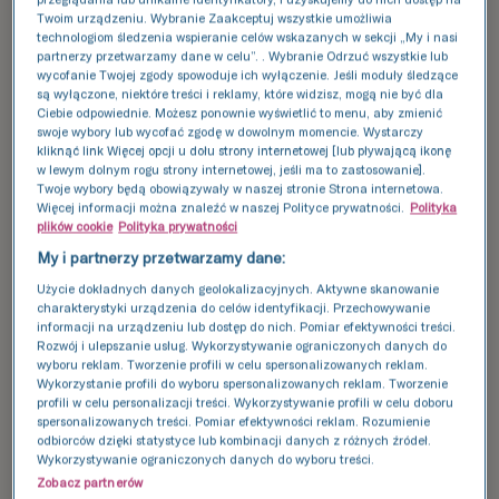
Twoim urządzeniu. Wybranie Zaakceptuj wszystkie umożliwia
czas abstynencji również musi trwać 3 dni.
technologiom śledzenia wspieranie celów wskazanych w sekcji „My i nasi
partnerzy przetwarzamy dane w celu”. . Wybranie Odrzuć wszystkie lub
wycofanie Twojej zgody spowoduje ich wyłączenie. Jeśli moduły śledzące
Dlaczego? Nasienie oddane po dwóch dniach
są wyłączone, niektóre treści i reklamy, które widzisz, mogą nie być dla
abstynencji może znacznie różnić się od tego,
Ciebie odpowiednie. Możesz ponownie wyświetlić to menu, aby zmienić
swoje wybory lub wycofać zgodę w dowolnym momencie. Wystarczy
które zostało oddane po 7 dniach. Choć w
kliknąć link Więcej opcji u dołu strony internetowej [lub pływającą ikonę
w lewym dolnym rogu strony internetowej, jeśli ma to zastosowanie].
obu przypadkach mieścimy się w normie
Twoje wybory będą obowiązywały w naszej stronie Strona internetowa.
czasowej, jaka jest rekomendowana, do
Więcej informacji można znaleźć w naszej Polityce prywatności.
Polityka
plików cookie
Polityka prywatności
analizy laboratoryjnej trafiają różne próbki, a
My i partnerzy przetwarzamy dane:
porównanie nie jest miarodajne.
Użycie dokładnych danych geolokalizacyjnych. Aktywne skanowanie
charakterystyki urządzenia do celów identyfikacji. Przechowywanie
2. Aby uzyskać wiarygodny
informacji na urządzeniu lub dostęp do nich. Pomiar efektywności treści.
Rozwój i ulepszanie usług. Wykorzystywanie ograniczonych danych do
wynik badania nasienia,
wyboru reklam. Tworzenie profili w celu spersonalizowanych reklam.
trzeba powtórzyć je co
Wykorzystanie profili do wyboru spersonalizowanych reklam. Tworzenie
profili w celu personalizacji treści. Wykorzystywanie profili w celu doboru
najmniej 2 razy
spersonalizowanych treści. Pomiar efektywności reklam. Rozumienie
odbiorców dzięki statystyce lub kombinacji danych z różnych źródeł.
Wykorzystywanie ograniczonych danych do wyboru treści.
Ze względu na zmienność fizjologiczną
Zobacz partnerów