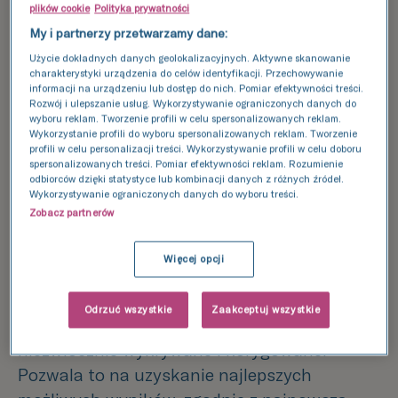
takich jak wydajność laboratorium
plików cookie
Polityka prywatności
embriologicznego i kliniki, czy procedury
My i partnerzy przetwarzamy dane:
wewnętrzne związane z przygotowaniem i
Użycie dokładnych danych geolokalizacyjnych. Aktywne skanowanie
charakterystyki urządzenia do celów identyfikacji. Przechowywanie
wykonaniem transferu zarodka.
informacji na urządzeniu lub dostęp do nich. Pomiar efektywności treści.
Rozwój i ulepszanie usług. Wykorzystywanie ograniczonych danych do
wyboru reklam. Tworzenie profili w celu spersonalizowanych reklam.
Tutaj chciałbym skupić się na sytuacji, kiedy
Wykorzystanie profili do wyboru spersonalizowanych reklam. Tworzenie
wykluczone są wymienione powyżej
profili w celu personalizacji treści. Wykorzystywanie profili w celu doboru
spersonalizowanych treści. Pomiar efektywności reklam. Rozumienie
przyczyny matczyne, a klinika leczenia
odbiorców dzięki statystyce lub kombinacji danych z różnych źródeł.
Wykorzystywanie ograniczonych danych do wyboru treści.
niepłodności spełnia najwyższe standardy
Zobacz partnerów
czyli posiada wyszkolony personel medyczny,
przestrzegający ściśle ustalonych procedur.
Więcej opcji
Procesy w takiej klinice są precyzyjnie i w
sposób ciągły monitorowane, a wszelkie
Odrzuć wszystkie
Zaakceptuj wszystkie
pojawiające się nieprawidłowości są
niezwłocznie wykrywane i korygowane.
Pozwala to na uzyskanie najlepszych