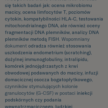
się takich badań jak: ocena mikrobiomu
macicy, ocena limfocytów T, poziomów
cytokin, kompatybilności HLA-C, testowania
mitochondrialnego DNA, ale również oceny
fragmentacji DNA plemników, analizy DNA
plemników metodą FISH
. Wspomniany
dokument
odradza również stosowania
uszkodzenia endometrium (scratching),
dożylnej immunoglobuliny, intralipidu,
komórek jednojądrzastych z krwi
obwodowej podawanych do macicy, infuzji
domacicznej osocza bogatopłytkowego
,
czynników stymulujących kolonie
granulocytów (G-CSF) w postaci
iniekcji
podskórnych czy podania
wewnątrzmacicznego, ludzkiej