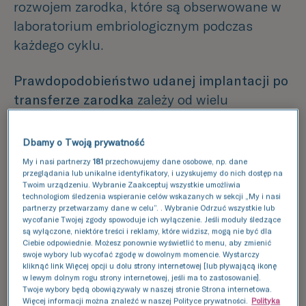
rozwojem zarodka, które są obserwowane w
laboratorium embriologicznym podczas
każdego cyklu.
Prawdopodobieństwo udanej implantacji po
transferze zarodka
zależy od wielu
czynników, w tym, czynników związanych z
kobietą, takich jak wiek, poziomy hormonów,
Dbamy o Twoją prywatność
stan endometrium i macicy oraz istniejące
My i nasi partnerzy
181
przechowujemy dane osobowe, np. dane
choroby, czynników związanych z zarodkiem,
przeglądania lub unikalne identyfikatory, i uzyskujemy do nich dostęp na
Twoim urządzeniu. Wybranie Zaakceptuj wszystkie umożliwia
takich jak
tempo podziału zarodka,
technologiom śledzenia wspieranie celów wskazanych w sekcji „My i nasi
partnerzy przetwarzamy dane w celu”. . Wybranie Odrzuć wszystkie lub
prawidłowy materiał genetyczny zarodka
,
wycofanie Twojej zgody spowoduje ich wyłączenie. Jeśli moduły śledzące
od
czynników męskich
, takich jak
są wyłączone, niektóre treści i reklamy, które widzisz, mogą nie być dla
Ciebie odpowiednie. Możesz ponownie wyświetlić to menu, aby zmienić
zaburzenia genetyczne i prawidłowość
swoje wybory lub wycofać zgodę w dowolnym momencie. Wystarczy
kliknąć link Więcej opcji u dołu strony internetowej [lub pływającą ikonę
materiału genetycznego zawartego w
w lewym dolnym rogu strony internetowej, jeśli ma to zastosowanie].
plemnikach
, oraz czynników zewnętrznych,
Twoje wybory będą obowiązywały w naszej stronie Strona internetowa.
Więcej informacji można znaleźć w naszej Polityce prywatności.
Polityka