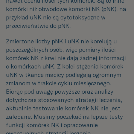
nawet ocena ilości tych komórek. Są to inne
komórki niż obwodowe komórki NK (pNK), na
przykład uNK nie są cytotoksyczne w
przeciwieństwie do pNK.
Zmierzone liczby pNK i uNK nie korelują u
poszczególnych osób, więc pomiary ilości
komórek NK z krwi nie dają żadnej informacji
o komórkach uNK. Z kolei stężenia komórek
uNK w tkance macicy podlegają ogromnym
zmianom w trakcie cyklu miesięcznego.
Biorąc pod uwagę powyższe oraz analizy
dotychczas stosowanych strategii leczenia,
aktualnie
testowanie komórek NK nie jest
zalecane
. Musimy poczekać na lepsze testy
funkcji komórek NK i opracowanie
ewentualnych strategii leczenia.