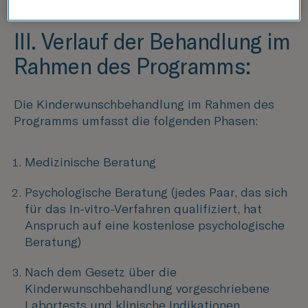
III.
Verlauf der Behandlung im
Rahmen des Programms:
Die Kinderwunschbehandlung im Rahmen des
Programms umfasst die folgenden Phasen:
Medizinische Beratung
Psychologische Beratung (jedes Paar, das sich
für das In-vitro-Verfahren qualifiziert, hat
Anspruch auf eine kostenlose psychologische
Beratung)
Nach dem Gesetz über die
Kinderwunschbehandlung vorgeschriebene
Labortests und klinische Indikationen