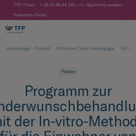
TFP
Polen
+ 48 91 48 64 345
oder
Nachricht senden
Patienten-Portal
Homepage - Poland
Vitrolive Clinic Homepage
IVF Pre
Preise
Programm zur
nderwunschbehandl
it der In-vitro-Metho