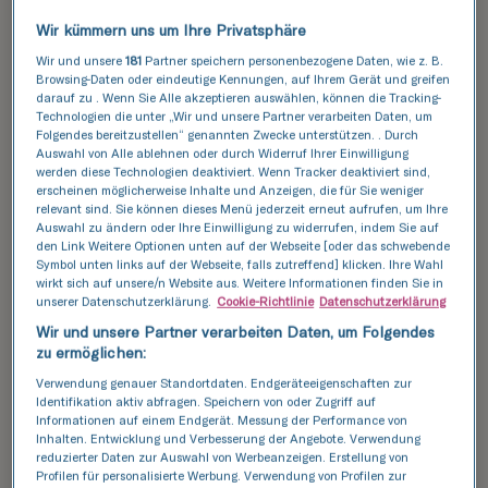
Wir kümmern uns um Ihre Privatsphäre
Ziel des Programms ist es, Paaren, die mit dem
Wir und unsere
181
Partner speichern personenbezogene Daten, wie z. B.
Problem der Unfruchtbarkeit zu kämpfen haben,
Browsing-Daten oder eindeutige Kennungen, auf Ihrem Gerät und greifen
darauf zu . Wenn Sie Alle akzeptieren auswählen, können die Tracking-
finanzielle Unterstützung zu gewähren. Nach
Technologien die unter „Wir und unsere Partner verarbeiten Daten, um
positiver Prüfung erhält das Paar eine
Folgendes bereitzustellen“ genannten Zwecke unterstützen. . Durch
Kofinanzierung für das In-vitro-Verfahren in
Auswahl von Alle ablehnen oder durch Widerruf Ihrer Einwilligung
werden diese Technologien deaktiviert. Wenn Tracker deaktiviert sind,
Höhe von bis zu 5.000,00 PLN und kann eine
erscheinen möglicherweise Inhalte und Anzeigen, die für Sie weniger
individualisierte In-vitro-Fertilisation (In-vitro-
relevant sind. Sie können dieses Menü jederzeit erneut aufrufen, um Ihre
Auswahl zu ändern oder Ihre Einwilligung zu widerrufen, indem Sie auf
oder intrazytoplasmatische Spermieninjektion)
den Link Weitere Optionen unten auf der Webseite [oder das schwebende
unter Verwendung der eigenen Keimzellen in
Symbol unten links auf der Webseite, falls zutreffend] klicken. Ihre Wahl
Anspruch nehmen.
wirkt sich auf unsere/n Website aus. Weitere Informationen finden Sie in
unserer Datenschutzerklärung.
Cookie-Richtlinie
Datenschutzerklärung
Wir und unsere Partner verarbeiten Daten, um Folgendes
zu ermöglichen:
II.
Kriterien für die Aufnahme
Verwendung genauer Standortdaten. Endgeräteeigenschaften zur
Identifikation aktiv abfragen. Speichern von oder Zugriff auf
in das Programm:
Informationen auf einem Endgerät. Messung der Performance von
Inhalten. Entwicklung und Verbesserung der Angebote. Verwendung
reduzierter Daten zur Auswahl von Werbeanzeigen. Erstellung von
Profilen für personalisierte Werbung. Verwendung von Profilen zur