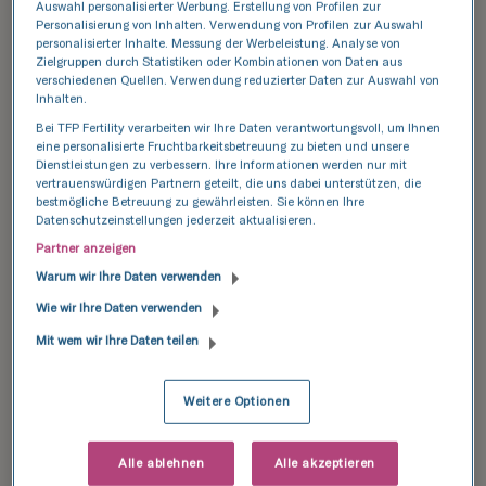
Auswahl personalisierter Werbung. Erstellung von Profilen zur
Das Alter der Frau liegt zwischen 20 und 40
Personalisierung von Inhalten. Verwendung von Profilen zur Auswahl
Jahren (nach Geburtsjahrgang)
personalisierter Inhalte. Messung der Werbeleistung. Analyse von
Zielgruppen durch Statistiken oder Kombinationen von Daten aus
verschiedenen Quellen. Verwendung reduzierter Daten zur Auswahl von
Diagnostizierte weibliche Unfruchtbarkeit
Inhalten.
(ICD10: N97) und/oder männliche
Bei TFP Fertility verarbeiten wir Ihre Daten verantwortungsvoll, um Ihnen
Unfruchtbarkeit (ICD10: N47)
eine personalisierte Fruchtbarkeitsbetreuung zu bieten und unsere
Dienstleistungen zu verbessern. Ihre Informationen werden nur mit
Medizinische Indikationen für eine Behandlung
vertrauenswürdigen Partnern geteilt, die uns dabei unterstützen, die
bestmögliche Betreuung zu gewährleisten. Sie können Ihre
mit der Methode der In-vitro-Fertilisation im
Datenschutzeinstellungen jederzeit aktualisieren.
Sinne des Gesetzes über die
Partner anzeigen
Kinderwunschbehandlung
Warum wir Ihre Daten verwenden
Zustimmung, die Kosten für die Lagerung der
Wie wir Ihre Daten verwenden
Embryonen und den Transfer der gefrorenen
Mit wem wir Ihre Daten teilen
Embryonen selbst zu tragen
Weitere Optionen
Besitz einer Kolobrzeg Resident Card durch
beide Personen des Paares.
Alle ablehnen
Alle akzeptieren